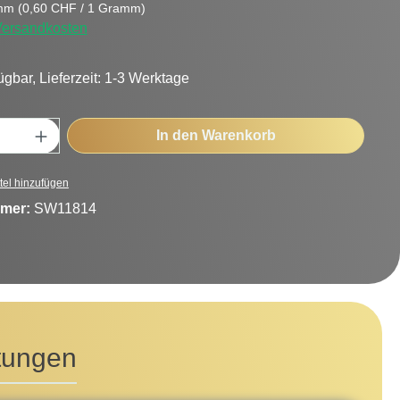
amm
(0,60 CHF / 1 Gramm)
 Versandkosten
ügbar, Lieferzeit: 1-3 Werktage
Anzahl: Gib den gewünschten Wert ein oder
In den Warenkorb
tel hinzufügen
mer:
SW11814
tungen