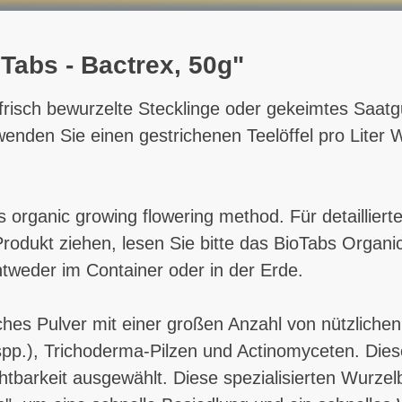
Tabs - Bactrex, 50g"
sch bewurzelte Stecklinge oder gekeimtes Saatg
enden Sie einen gestrichenen Teelöffel pro Liter W
 organic growing flowering method. Für detaillier
rodukt ziehen, lesen Sie bitte das BioTabs Organ
weder im Container oder in der Erde.
ches Pulver mit einer großen Anzahl von nützlich
spp.), Trichoderma-Pilzen und Actinomyceten. Dies
tbarkeit ausgewählt. Diese spezialisierten Wurzelb