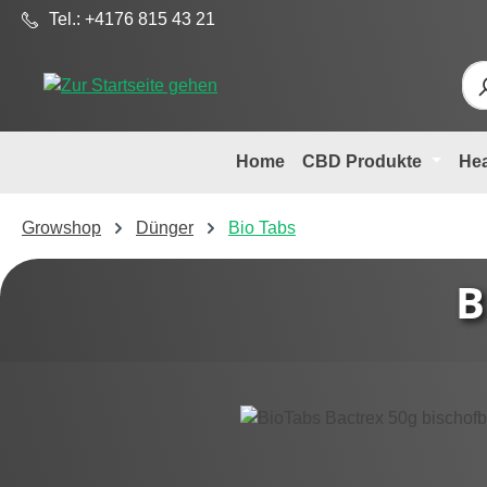
Tel.: +4176 815 43 21
m Hauptinhalt springen
Zur Suche springen
Zur Hauptnavigation springen
Home
CBD Produkte
He
Growshop
Dünger
Bio Tabs
B
Bildergalerie überspringen