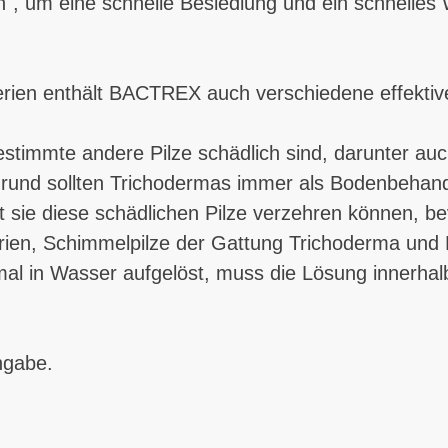
en", um eine schnelle Besiedlung und ein schnell
terien enthält BACTREX auch verschiedene effekt
bestimmte andere Pilze schädlich sind, darunter auch
rund sollten Trichodermas immer als Bodenbehand
 sie diese schädlichen Pilze verzehren können, be
ien, Schimmelpilze der Gattung Trichoderma und
mal in Wasser aufgelöst, muss die Lösung innerh
ingabe.