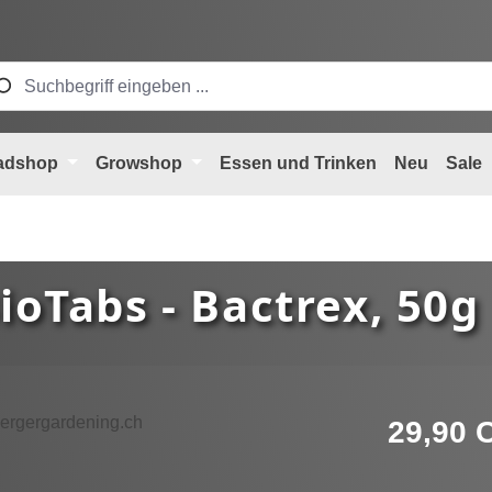
adshop
Growshop
Essen und Trinken
Neu
Sale
ioTabs - Bactrex, 50g
Regulärer Pre
29,90 