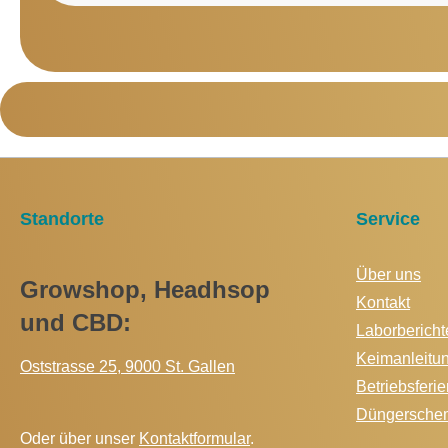
Standorte
Service
Über uns
Growshop, Headhsop
Kontakt
und CBD:
Laborbericht
Keimanleitu
Oststrasse 25, 9000 St. Gallen
Betriebsferie
Düngersche
Oder über unser
Kontaktformular
.