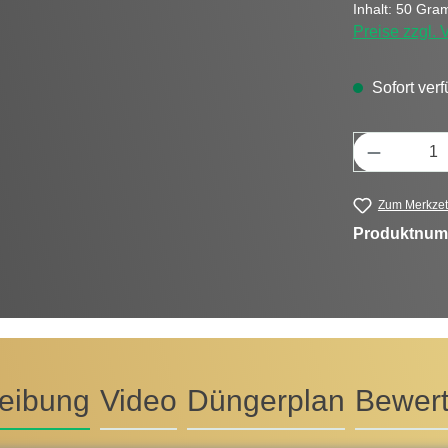
Inhalt:
50 Gr
Preise zzgl.
Sofort verf
Produkt 
Zum Merkzet
Produktnum
eibung
Video
Düngerplan
Bewer