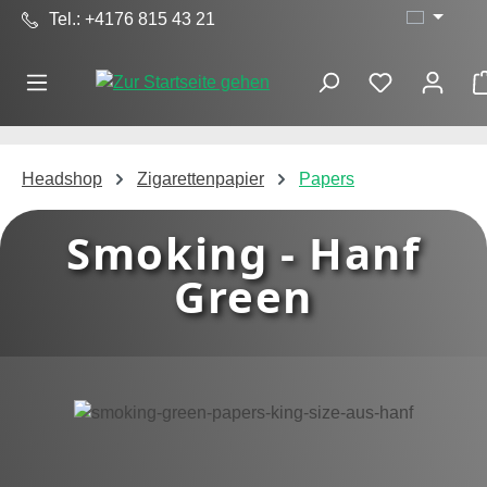
Tel.: +4176 815 43 21
Zum Hauptinhalt springen
Headshop
Zigarettenpapier
Papers
Smoking - Hanf
Green
Bildergalerie überspringen