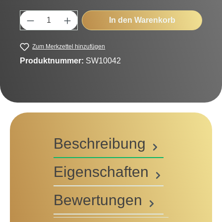
Produkt Anzahl: Gib den gewünschten Wert
In den Warenkorb
Zum Merkzettel hinzufügen
Produktnummer:
SW10042
Beschreibung
Eigenschaften
Bewertungen