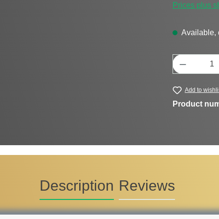
Prices plus s
Available, 
Product Q
Add to wishli
Product nu
Description
Reviews