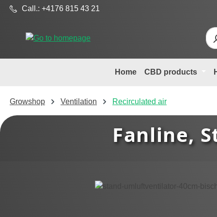
Call.: +4176 815 43 21
p to main content
Skip to search
Skip to main navigation
Home
CBD products
Growshop
Ventilation
Recirculated air
Fanline, S
Skip image gallery