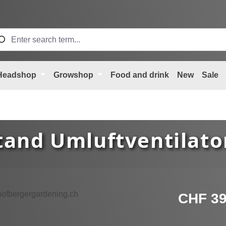
Headshop
Growshop
Food and drink
New
Sale
tand Umluftventilato
Regular price
CHF 39