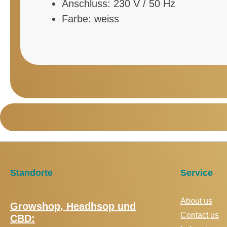
Anschluss: 230 V / 50 Hz
Farbe: weiss
Standorte
Service
About us
Growshop, Headhsop und
Contact us
CBD: