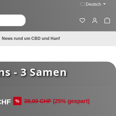
Deutsch
News rund um CBD und Hanf
ns - 3 Samen
:
Regulärer Preis:
39,00 CHF
(25% gespart)
CHF
%