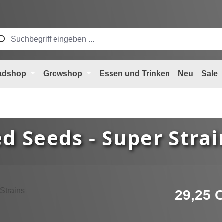
adshop
Growshop
Essen und Trinken
Neu
Sale
d Seeds - Super Strai
Verkaufspreis
29,25 