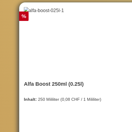
Rabatt
%
Alfa Boost 250ml (0.25l)
Inhalt:
250 Mililiter
(0,08 CHF / 1 Mililiter)