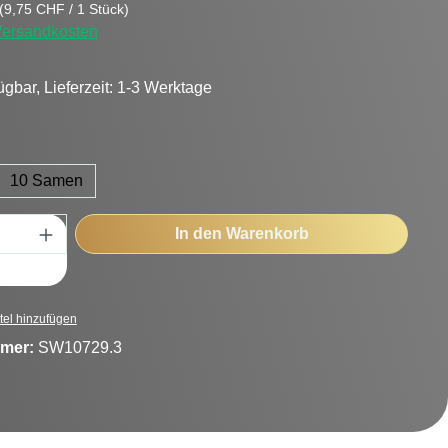
(9,75 CHF / 1 Stück)
 Versandkosten
ügbar, Lieferzeit: 1-3 Werktage
hlen
10 Samen
Anzahl: Gib den gewünschten Wert ein oder
In den Warenkorb
tel hinzufügen
mer:
SW10729.3