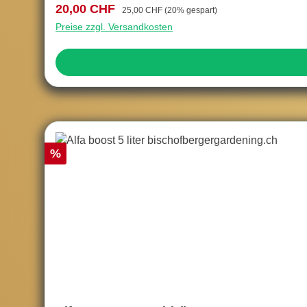
Verkaufspreis:
Regulärer Preis:
20,00 CHF
25,00 CHF
(20% gespart)
Preise zzgl. Versandkosten
Rabatt
%