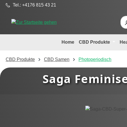
Tel.: +4176 815 43 21
m Hauptinhalt springen
Zur Suche springen
Zur Hauptnavigation springen
Home
CBD Produkte
He
CBD Produkte
CBD Samen
Photoperiodisch
Saga Feminise
Bildergalerie überspringen