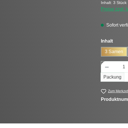
Inhalt:
3 Stück
Preise zzgl.
Sofort verf
auswä
Inhalt
3 Samen
Produkt 
Packung
Zum Merkzet
Produktnum