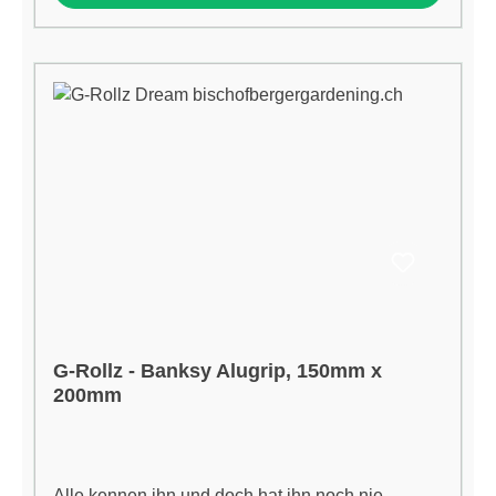
überprüft werden.Eigenschaften:Länge:
200mmBreite: 150mm
G-Rollz - Banksy Alugrip, 150mm x
200mm
Alle kennen ihn und doch hat ihn noch nie