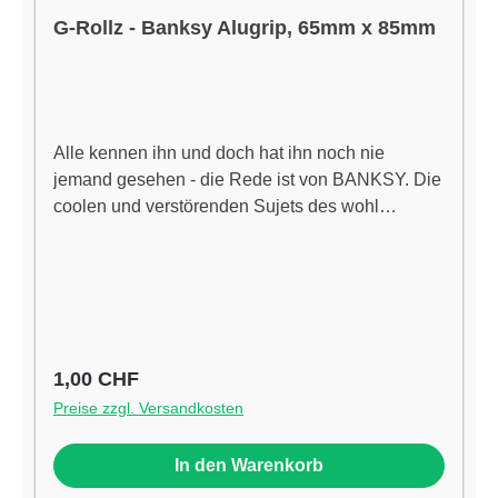
G-Rollz - Banksy Alugrip, 65mm x 85mm
Alle kennen ihn und doch hat ihn noch nie
jemand gesehen - die Rede ist von BANKSY. Die
coolen und verstörenden Sujets des wohl
bekanntesten Street-Artists dieses Jahrhunderts
schmücken die Items des Amsterdamer Labels G-
Rollz, und weil wir Kunst lieben und das
Rauchen, haben wir Dir die Artikel gleich in die
Schweiz geholt. Die Alugrips sind wasserdicht,
geruchssicher, lebensmittelecht,
Regulärer Preis:
1,00 CHF
wiederverwendbar und bieten einen UV-
Preise zzgl. Versandkosten
Schutz. Die Verwendung dieser Grips ist
unbegrenzt. Die Originalität jeder Packung kann
In den Warenkorb
durch Scannen des Echtheitscodes individuell