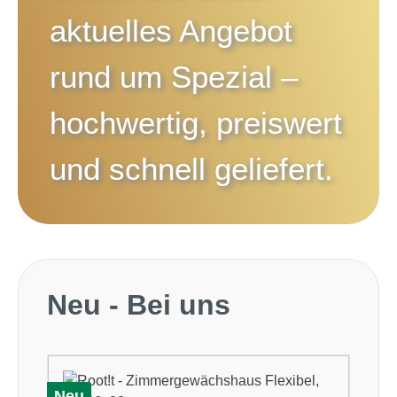
aktuelles Angebot
rund um
Spezial
–
hochwertig, preiswert
und schnell geliefert.
Produktgalerie überspringen
Neu - Bei uns
Neu