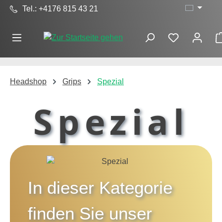
Tel.: +4176 815 43 21
Zum Hauptinhalt springen
Headshop
Grips
Spezial
Spezial
In dieser Kategorie
finden Sie unser