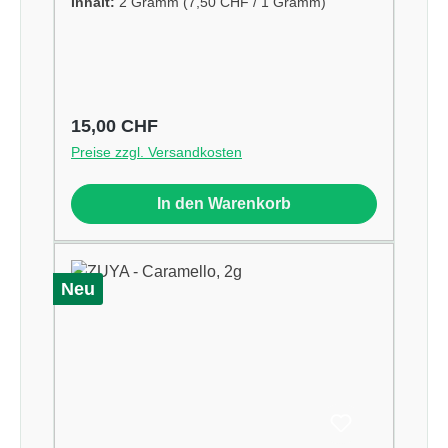
Inhalt:
2 Gramm
(7,50 CHF / 1 Gramm)
Regulärer Preis:
15,00 CHF
Preise zzgl. Versandkosten
In den Warenkorb
Neu