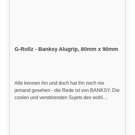
G-Rollz - Banksy Alugrip, 80mm x 90mm
Alle kennen ihn und doch hat ihn noch nie
jemand gesehen - die Rede ist von BANKSY. Die
coolen und verstörenden Sujets des wohl
bekanntesten Street-Artists dieses Jahrhunderts
schmücken die Items des Amsterdamer Labels G-
Rollz, und weil wir Kunst lieben und das
Rauchen, haben wir Dir die Artikel gleich in die
Schweiz geholt. Die Alugrips sind wasserdicht,