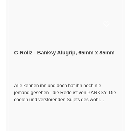
G-Rollz - Banksy Alugrip, 65mm x 85mm
Alle kennen ihn und doch hat ihn noch nie
jemand gesehen - die Rede ist von BANKSY. Die
coolen und verstörenden Sujets des wohl
bekanntesten Street-Artists dieses Jahrhunderts
schmücken die Items des Amsterdamer Labels G-
Rollz, und weil wir Kunst lieben und das
Rauchen, haben wir Dir die Artikel gleich in die