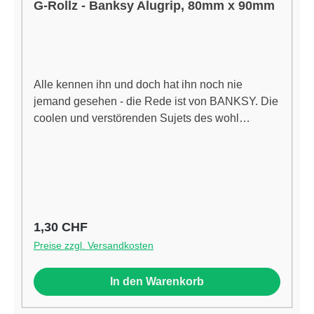
G-Rollz - Banksy Alugrip, 80mm x 90mm
Alle kennen ihn und doch hat ihn noch nie
jemand gesehen - die Rede ist von BANKSY. Die
coolen und verstörenden Sujets des wohl
bekanntesten Street-Artists dieses Jahrhunderts
schmücken die Items des Amsterdamer Labels G-
Rollz, und weil wir Kunst lieben und das
Rauchen, haben wir Dir die Artikel gleich in die
Schweiz geholt. Die Alugrips sind wasserdicht,
geruchssicher, lebensmittelecht,
Regulärer Preis:
1,30 CHF
wiederverwendbar und bieten einen UV-
Preise zzgl. Versandkosten
Schutz. Die Verwendung dieser Grips ist
unbegrenzt. Die Originalität jeder Packung kann
In den Warenkorb
durch Scannen des Echtheitscodes individuell
überprüft werden.Eigenschaften:Länge: