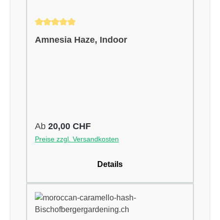
Durchschnittliche Bewertung von 5 von 5 Sternen
Amnesia Haze, Indoor
Regulärer Preis:
Ab
20,00 CHF
Preise zzgl. Versandkosten
Details