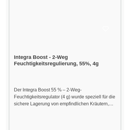
Integra Boost - 2-Weg
Feuchtigkeitsregulierung, 55%, 4g
Der Integra Boost 55 % – 2-Weg-
Feuchtigkeitsregulator (4 g) wurde speziell für die
sichere Lagerung von empfindlichen Kräutern,
CBD-Blüten und Tabak entwickelt, wenn eine
etwas trockenere Umgebung gewünscht ist. Mit
seinem präzisen Zwei-Wege-System hält er die