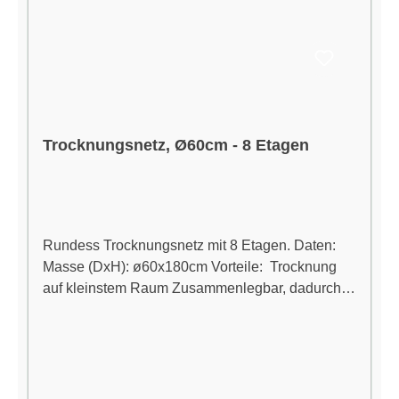
Salzlösung Mit Indikator-Karte zur Kontrolle der
Luftfeuchtigkeit Einzeln versiegelt für maximale
Frische Schützt Aroma, Struktur und Qualität
Lieferumfang 1 × Integra Boost 62 % – 8 g
Feuchtigkeitsregulator 1 × Indikator-Karte zur
Feuchtigkeitsanzeige
Trocknungsnetz, Ø60cm - 8 Etagen
Rundess Trocknungsnetz mit 8 Etagen. Daten:
Masse (DxH): ø60x180cm Vorteile: Trocknung
auf kleinstem Raum Zusammenlegbar, dadurch
geringer Platzbedarf beim Aufbewahren