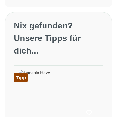
Produktgalerie überspringen
Nix gefunden?
Unsere Tipps für
dich...
Tipp