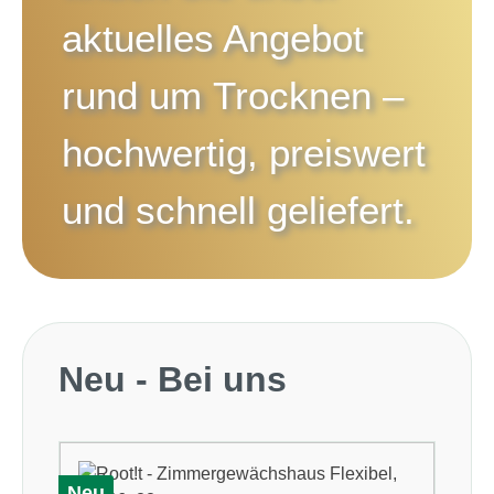
aktuelles Angebot
rund um
Trocknen
–
hochwertig, preiswert
und schnell geliefert.
Produktgalerie überspringen
Neu - Bei uns
Neu