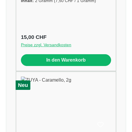
Inhalt:
2 Gramm
(7,50 CHF / 1 Gramm)
Regulärer Preis:
15,00 CHF
Preise zzgl. Versandkosten
In den Warenkorb
Neu