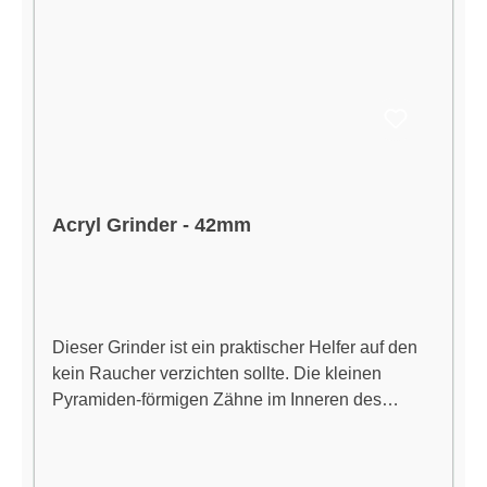
Acryl Grinder - 42mm
Dieser Grinder ist ein praktischer Helfer auf den
kein Raucher verzichten sollte. Die kleinen
Pyramiden-förmigen Zähne im Inneren des
Mahlwerks zerkleinern Deine Kräuter, sobald Du
beginnst, den Grinder zu drehen. Der Vorgang
lässt sich durch die Transparenz des Materials