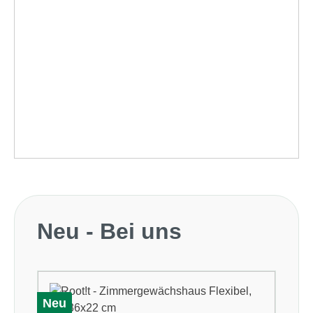
Produktgalerie überspringen
Neu - Bei uns
Neu