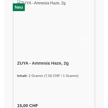
Neu
ZUYA - Amnesia Haze, 2g
Inhalt:
2 Gramm
(7,50 CHF / 1 Gramm)
Regulärer Preis:
15,00 CHF