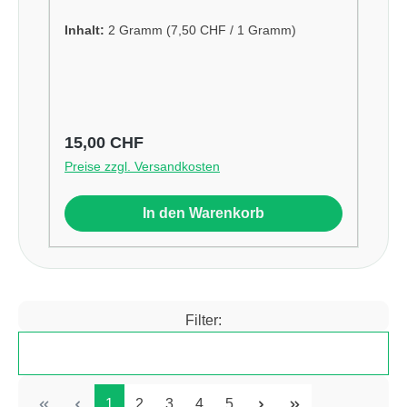
Inhalt:
2 Gramm
(7,50 CHF / 1 Gramm)
Regulärer Preis:
15,00 CHF
Preise zzgl. Versandkosten
In den Warenkorb
Filter:
Produkte filtern
Seite
Seite
Seite
Seite
Seite
1
2
3
4
5