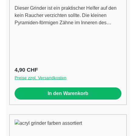
Dieser Grinder ist ein praktischer Helfer auf den
kein Raucher verzichten sollte. Die kleinen
Pyramiden-förmigen Zähne im Inneren des
Mahlwerks zerkleinern Deine Kräuter, sobald Du
beginnst, den Grinder zu drehen. Der Vorgang
lässt sich dank dem praktischen Fingerhalter sehr
leicht drehen. Eigenschaften:Durchmesser: ca. 5
cmHöhe: ca. 5 cmMit Fingerhalter
Regulärer Preis:
4,90 CHF
Preise zzgl. Versandkosten
In den Warenkorb