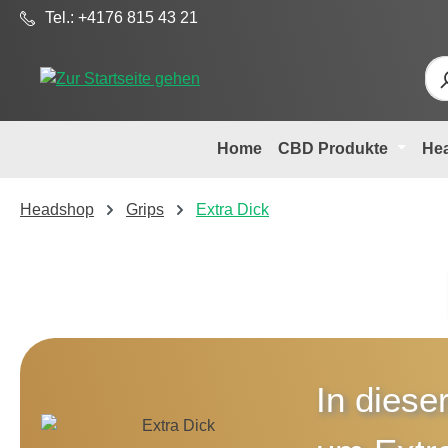
Tel.: +4176 815 43 21
m Hauptinhalt springen
Zur Suche springen
Zur Hauptnavigation springen
Home
CBD Produkte
He
Headshop
Grips
Extra Dick
In diese