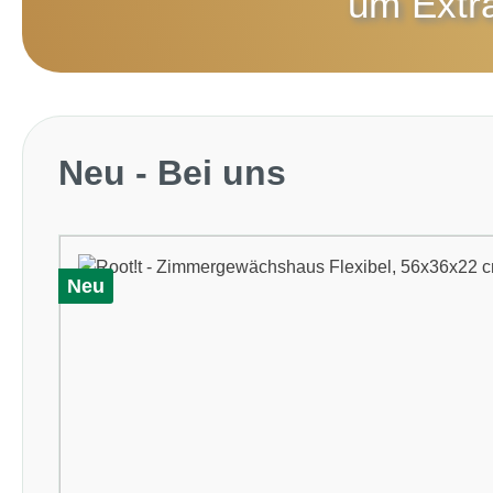
um
Extr
Produktgalerie überspringen
Neu - Bei uns
Neu