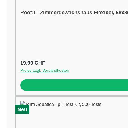
Root!t - Zimmergewächshaus Flexibel, 56x
Regulärer Preis:
19,90 CHF
Preise zzgl. Versandkosten
Neu