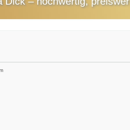
a Dick
– hochwertig, preiswert