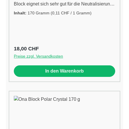
Block eignet sich sehr gut für die Neutralisierung
von unerwünschten Gerüchen von Sporttaschen,
Inhalt:
170 Gramm
(0,11 CHF / 1 Gramm)
Mülltonnen und anderen Gegenständen, die
unerwünschte Gerüche produzieren. Easy-to-use
Anleitung: Entfernen Sie einfach den Deckel
Machen Sie mehrere kleine Löcher in den Deckel
An einem Ort aufstellen, wo unerwünschte
Regulärer Preis:
18,00 CHF
Gerüche entfernt werden müssen für ca. 15
Preise zzgl. Versandkosten
Quadratmeterhttp://onaonline.com
In den Warenkorb