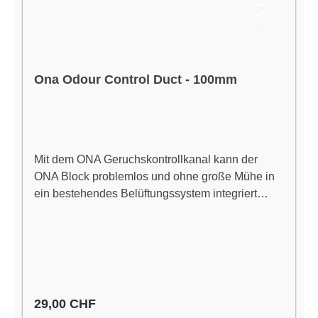
Ona Odour Control Duct - 100mm
Mit dem ONA Geruchskontrollkanal kann der
ONA Block problemlos und ohne große Mühe in
ein bestehendes Belüftungssystem integriert
werden. ONA Blöcke neutralisieren
unangenehme Gerüche und sorgen für eine
angenehme Frische.Die Anwendung ist einfach.
Der ONA Control Duct muss einmal in das
bestehende Belüftungssystemintegriert werden.
Dannach muss lediglich die Wartungsklappe
Regulärer Preis:
29,00 CHF
geöffnet und der ONA Block