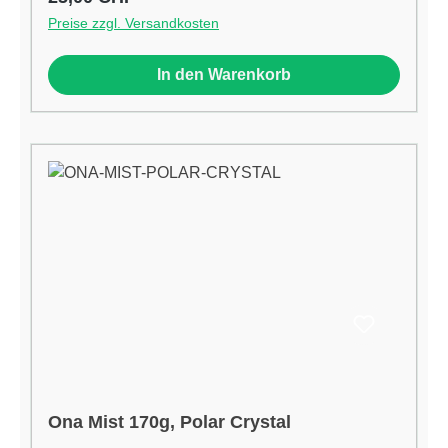
Haustieren und Hauspflanzen angewendet
Preise zzgl. Versandkosten
werden. (Bitte nicht direckt auf tiere richten!!)
ONA aus Kanada ist schon seit Mitter der 1990er
In den Warenkorb
Jahre erfolgreich im Bereich der professionellen
Geruchsneutralisation tätig. ONA besteht aus
einer komplexen Mischung essentieller Öle und
ist zu 100% organisch hergestellt. Das ONA
Spray Apple Crumble kann ohne Bedenken im
ganzen Haus eingesetzt werden und ist absolut
umweltverträglich. Passend zu Ona Mist
Dispenser
Ona Mist 170g, Polar Crystal