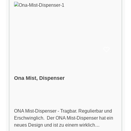
einer komplexen Mischung essentieller Öle und
ist zu 100% organisch hergestellt. Das ONA
Spray Apple Crumble kann ohne Bedenken im
ganzen Haus eingesetzt werden und ist absolut
umweltverträglich. Passend zu Ona Mist
Dispenser
Ona Mist, Dispenser
ONA Mist-Dispenser - Tragbar. Regulierbar und
Erschwinglich. Der ONA Mist-Dispenser hat ein
neues Design und ist zu einem wirklich