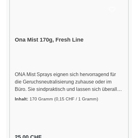
Ona Mist 170g, Fresh Line
ONA Mist Sprays eignen sich hervorragend für
die Geruchsneutralisierung zuhause oder im
Büro. Sie sindpraktisch und lassen sich überall
unterbringen oder mit dem ONA Mist-Spender
Inhalt:
170 Gramm
(0,15 CHF / 1 Gramm)
anwenden. ONA Mist ist ein Geruchsneutralisator
aus der Sprühflasche. Er enthält eine komplexe
Formel aus essentiellen Ölen und ist trotz
Industriestärke sicher für den Haushalt oder im
Büro. Er kann sicher in der Nähe von Menschen.
Regulärer Preis:
25,00 CHF