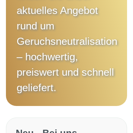
aktuelles Angebot
rund um
Geruchsneutralisation
– hochwertig,
preiswert und schnell
geliefert.
Produktgalerie überspringen
Neu - Bei uns