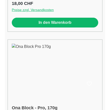
An einem Ort aufstellen, wo unerwünschte
Regulärer Preis:
18,00 CHF
Gerüche entfernt werden müssen für ca. 15
Preise zzgl. Versandkosten
Quadratmeterhttp://onaonline.com
In den Warenkorb
Ona Block - Pro, 170g