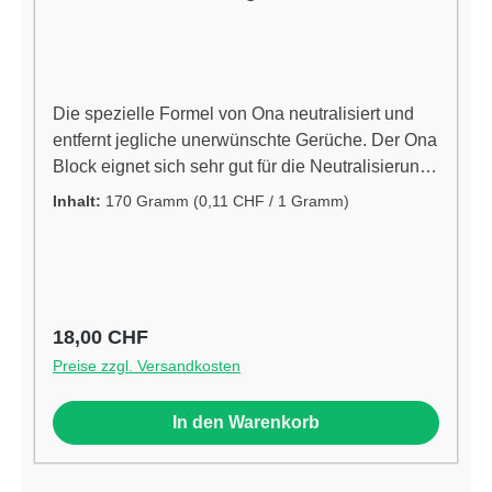
Die spezielle Formel von Ona neutralisiert und
entfernt jegliche unerwünschte Gerüche. Der Ona
Block eignet sich sehr gut für die Neutralisierung
von unerwünschten Gerüchen von Sporttaschen,
Inhalt:
170 Gramm
(0,11 CHF / 1 Gramm)
Mülltonnen und anderen Gegenständen, die
unerwünschte Gerüche produzieren. Easy-to-use
Anleitung: Entfernen Sie einfach den Deckel
Machen Sie mehrere kleine Löcher in den Deckel
An einem Ort aufstellen, wo unerwünschte
Regulärer Preis:
18,00 CHF
Gerüche entfernt werden müssen für ca. 15
Preise zzgl. Versandkosten
Quadratmeterhttp://onaonline.com
In den Warenkorb