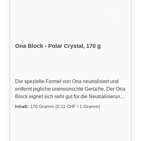
Ona Block - Polar Crystal, 170 g
Die spezielle Formel von Ona neutralisiert und
entfernt jegliche unerwünschte Gerüche. Der Ona
Block eignet sich sehr gut für die Neutralisierung
von unerwünschten Gerüchen von Sporttaschen,
Inhalt:
170 Gramm
(0,11 CHF / 1 Gramm)
Mülltonnen und anderen Gegenständen, die
unerwünschte Gerüche produzieren. Easy-to-use
Anleitung: Entfernen Sie einfach den Deckel
Machen Sie mehrere kleine Löcher in den Deckel