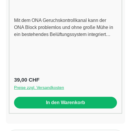
Mit dem ONA Geruchskontrollkanal kann der
ONA Block problemlos und ohne große Mühe in
ein bestehendes Belüftungssystem integriert
werden. ONA Blöcke neutralisieren
unangenehme Gerüche und sorgen für eine
angenehme Frische.Die Anwendung ist einfach.
Der ONA Control Duct muss einmal in das
bestehende Belüftungssystemintegriert werden.
Dannach muss lediglich die Wartungsklappe
Regulärer Preis:
39,00 CHF
geöffnet und der ONA Block
Preise zzgl. Versandkosten
eingesetztwerden.Eigenschaften:Rohrdurchmess
er: 125mm
In den Warenkorb