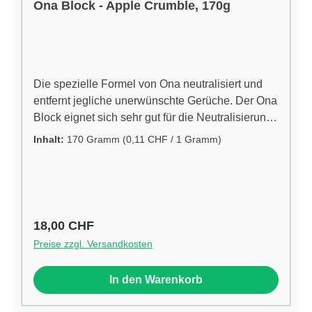
Ona Block - Apple Crumble, 170g
Die spezielle Formel von Ona neutralisiert und
entfernt jegliche unerwünschte Gerüche. Der Ona
Block eignet sich sehr gut für die Neutralisierung
von unerwünschten Gerüchen von Sporttaschen,
Inhalt:
170 Gramm
(0,11 CHF / 1 Gramm)
Mülltonnen und anderen Gegenständen, die
unerwünschte Gerüche produzieren. Easy-to-use
Anleitung: Entfernen Sie einfach den Deckel
Machen Sie mehrere kleine Löcher in den Deckel
An einem Ort aufstellen, wo unerwünschte
Regulärer Preis:
18,00 CHF
Gerüche entfernt werden müssen für ca. 15
Preise zzgl. Versandkosten
Quadratmeterhttp://onaonline.com
In den Warenkorb