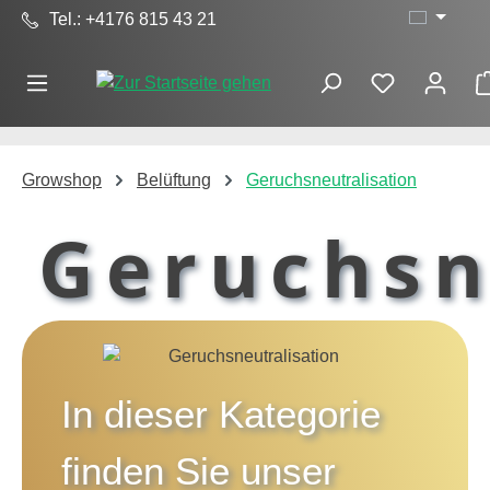
Tel.: +4176 815 43 21
Zum Hauptinhalt springen
Growshop
Belüftung
Geruchsneutralisation
Geruchsn
In dieser Kategorie
finden Sie unser