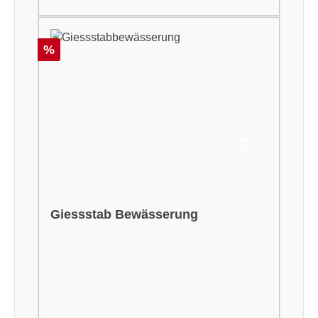
Rabatt
%
Giessstab Bewässerung