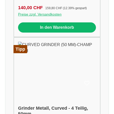
Verkaufspreis:
Regulärer Preis:
140,00 CHF
159,80 CHF
(12.39% gespart)
Preise zzgl. Versandkosten
In den Warenkorb
Tipp
Grinder Metall, Curved - 4 Teilig,
50mm