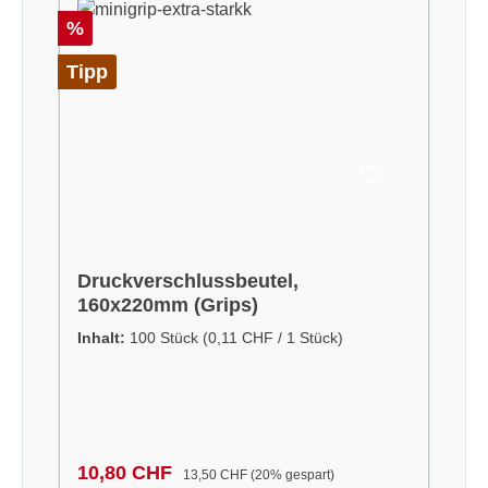
Rabatt
%
Tipp
Druckverschlussbeutel,
160x220mm (Grips)
Inhalt:
100 Stück
(0,11 CHF / 1 Stück)
Verkaufspreis:
Regulärer Preis:
10,80 CHF
13,50 CHF
(20% gespart)