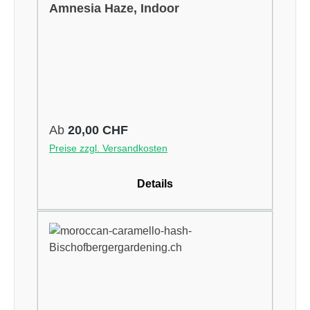
Durchschnittliche Bewertung von 5 von 5 Sternen
Amnesia Haze, Indoor
Regulärer Preis:
Ab
20,00 CHF
Preise zzgl. Versandkosten
Details