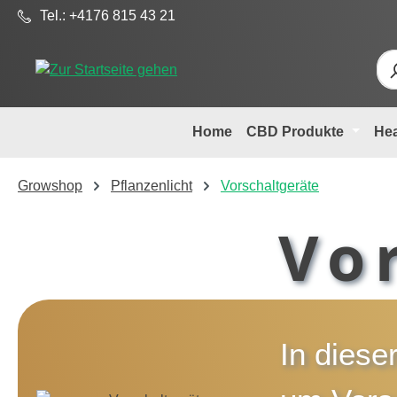
Tel.: +4176 815 43 21
m Hauptinhalt springen
Zur Suche springen
Zur Hauptnavigation springen
Home
CBD Produkte
He
Growshop
Pflanzenlicht
Vorschaltgeräte
Vo
In diese