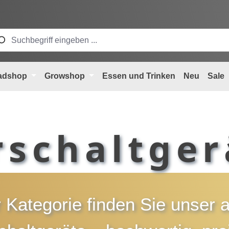
adshop
Growshop
Essen und Trinken
Neu
Sale
rschaltger
r Kategorie finden Sie unser 