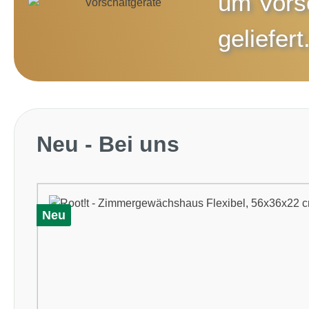
um
Vors
geliefert
Produktgalerie überspringen
Neu - Bei uns
Neu