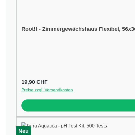
Root!t - Zimmergewächshaus Flexibel, 56x
Regulärer Preis:
19,90 CHF
Preise zzgl. Versandkosten
Neu