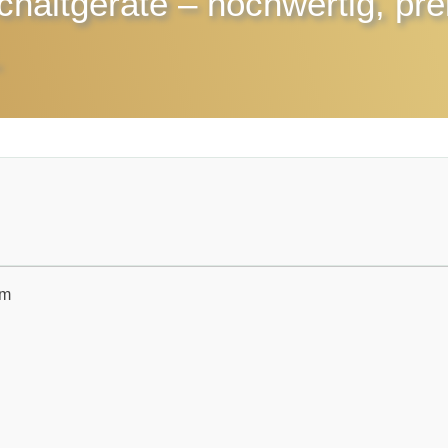
chaltgeräte
– hochwertig, pre
.