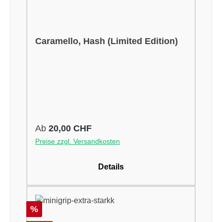
Caramello, Hash (Limited Edition)
Regulärer Preis:
Ab
20,00 CHF
Preise zzgl. Versandkosten
Details
Rabatt
%