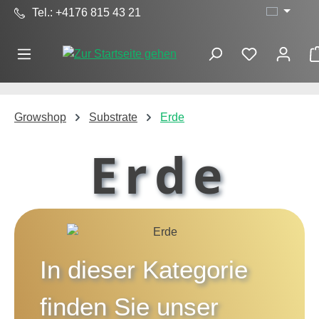
Tel.: +4176 815 43 21
Zum Hauptinhalt springen
Growshop
Substrate
Erde
Erde
In dieser Kategorie
finden Sie unser