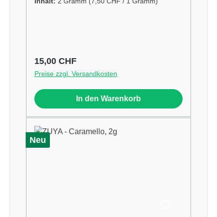
Inhalt:
2 Gramm
(7,50 CHF / 1 Gramm)
Regulärer Preis:
15,00 CHF
Preise zzgl. Versandkosten
In den Warenkorb
Neu