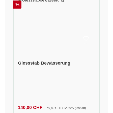
Rabatt
%
Giessstab Bewässerung
Verkaufspreis:
Regulärer Preis:
140,00 CHF
159,80 CHF
(12.39% gespart)