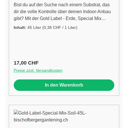
Bist du auf der Suche nach einem Substrat, das
dir die volle Kontrolle über deinen Indoor-Anbau
gibt? Mit der Gold Label - Erde, Special Mix
Custom no Perlite holst du dir genau diese
Inhalt:
45 Liter
(0,38 CHF / 1 Liter)
Freiheit in deinen Grow-Raum. Diese spezielle
Premium-Erde richtet sich an anspruchsvolle
Züchter in der Schweiz, die ihre Nährstoffzufuhr
vom ersten Tag an exakt selbst steuern möchten.
Durch den bewussten Verzicht auf Perlite und die
Regulärer Preis:
17,00 CHF
Nutzung von hochwertigem, jungfräulichem
Preise zzgl. Versandkosten
schwedischem Torf profitierst du von einem
grandiosen Wasserrückhalt. Das führt zu einer
In den Warenkorb
extrem schnellen Wurzelbildung, die besonders
für empfindliche Stecklinge und kleine
Jungpflanzen ideal ist. Da dieses Substrat nicht
stark vorgedüngt ist, bestimmst du den
Ernährungsplan. Für eine massgeschneiderte
Düngung in der vegetativen Phase ist der Gold