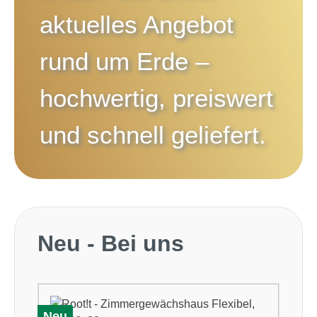
aktuelles Angebot
rund um
Erde
–
hochwertig, preiswert
und schnell geliefert.
Produktgalerie überspringen
Neu - Bei uns
Neu