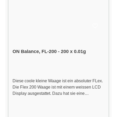
ON Balance, FL-200 - 200 x 0.01g
Diese coole kleine Waage ist ein absoluter FLex.
Die Flex 200 Waage ist mit einem weissen LCD
Display ausgestattet. Dazu hat sie eine
Edelstahlplattform und einen schnellen
Prozessor. Die Kapazität der Flex-Waage liegt bei
200g x 0.01g. Betrieben wird sie mit zwei AAA-