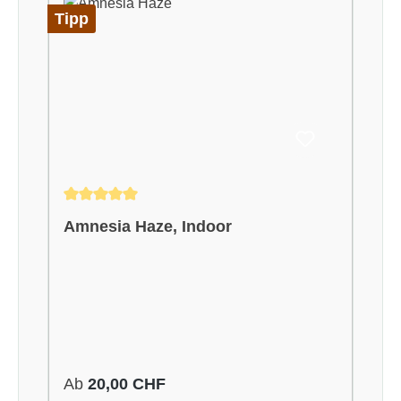
Tipp
Durchschnittliche Bewertung von 5 von 5 Sternen
Amnesia Haze, Indoor
Regulärer Preis:
Ab
20,00 CHF