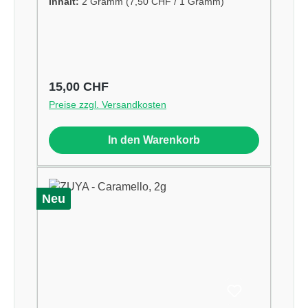
Inhalt:
2 Gramm
(7,50 CHF / 1 Gramm)
Regulärer Preis:
15,00 CHF
Preise zzgl. Versandkosten
In den Warenkorb
Neu