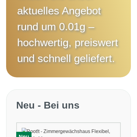
aktuelles Angebot
rund um
0.01g
–
hochwertig, preiswert
und schnell geliefert.
Produktgalerie überspringen
Neu - Bei uns
Neu