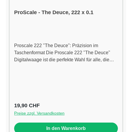
ProScale - The Deuce, 222 x 0.1
Proscale 222 "The Deuce": Präzision im
Taschenformat Die Proscale 222 "The Deuce"
Digitalwaage ist die perfekte Wahl für alle, die
höchste Präzision im handlichen Format
benötigen. Mit einer feinen Wiegeteilung von 0,1
g und einer maximalen Kapazität von 222 g bietet
sie eine ideale Kombination aus Genauigkeit und
Funktionalität. Ob für den anspruchsvollen
Einsatz in der Küche, im Labor oder zur exakten
Regulärer Preis:
19,90 CHF
Dosierung kleiner Mengen – diese Waage erfüllt
Preise zzgl. Versandkosten
zuverlässig höchste Ansprüche. Kompaktes
Design & intuitive Bedienung Mit ihrem
In den Warenkorb
schlanken, tragbaren Design passt die Proscale