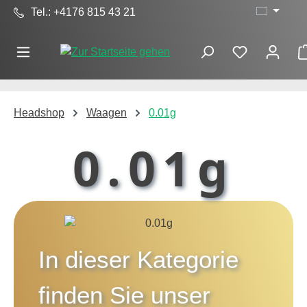
Tel.: +4176 815 43 21
Zum Hauptinhalt springen
Headshop
Waagen
0.01g
0.01g
In dieser Kategorie
finden Sie unser