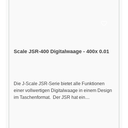
Funktionen: Automatische Abschaltung, Tara-
Funktion Energieversorgung: 2 x AAA-Batterien
(im Lieferumfang enthalten) Lieferumfang: 1 ×
Proscale 222 "The Deuce" Digitalwaage 1 ×
Stabile Schutzabdeckung (kann als Wiegeschale
verwendet werden) 1 × Ausführliche
Bedienungsanleitung 2 × AAA-Batterien
Scale JSR-400 Digitalwaage - 400x 0.01
Die J-Scale JSR-Serie bietet alle Funktionen
einer vollwertigen Digitalwaage in einem Design
im Taschenformat. Der JSR hat ein
ergonomisches Design, das eine haltbare
herunterklappbare Schutzabdeckung umfasst, die
als Erweiterungsablage verwendet werden kann,
sowie ein innovatives System zum Verhindern