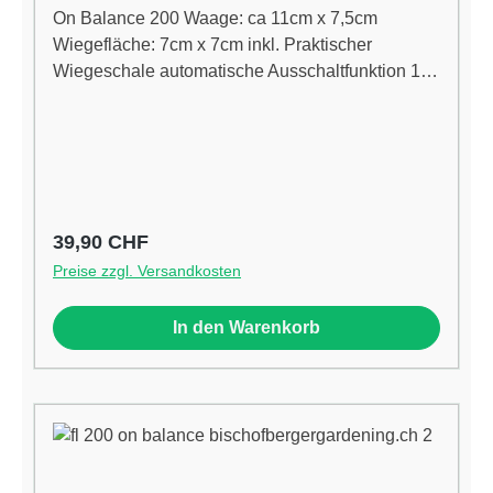
On Balance 200 Waage: ca 11cm x 7,5cm
Wiegefläche: 7cm x 7cm inkl. Praktischer
Wiegeschale automatische Ausschaltfunktion 1
Jahr Garantie inkl. 2 AAA
BatterienEigenschaften:Genauigkeit: 0.01 Gramm
Max. Belastung bis 500gGewicht 0.15
Regulärer Preis:
39,90 CHF
Preise zzgl. Versandkosten
In den Warenkorb