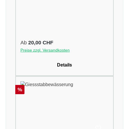
Regulärer Preis:
Ab
20,00 CHF
Preise zzgl. Versandkosten
Details
Rabatt
%