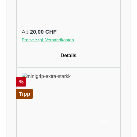
Regulärer Preis:
Ab
20,00 CHF
Preise zzgl. Versandkosten
Details
Rabatt
%
Tipp