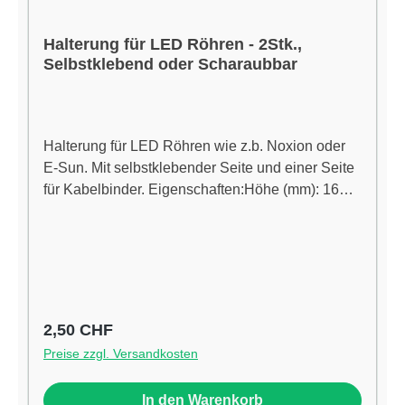
Individuell einstellbare Maximalleistung: 100 %
Dimmwert entspricht einem frei festlegbaren
Halterung für LED Röhren - 2Stk.,
Maximalwert, unabhängig von der maximalen
Selbstklebend oder Scharaubbar
Lampenleistung Display: Zeigt Status,
Temperatur und Luftfeuchtigkeit übersichtlich an
Stromversorgung: 5 V USB-Netzteil (im
Halterung für LED Röhren wie z.b. Noxion oder
Lieferumfang) Kompakte Maße: 14,5 × 8 × 3 cm (L
E-Sun. Mit selbstklebender Seite und einer Seite
× B × H) Lieferumfang 1× Fortis BYD Master
für Kabelbinder. Eigenschaften:Höhe (mm): 16
Controller LED Gen 2 1× Externer Temperatur-
Breite (mm): 25Temperaturbeständigkeit: -40 °C
und Luftfeuchtigkeitssensor 1× 5 V USB-Netzteil
bis 85 °CÖffnungsdurchmesser (mm):
1× Verbindungskabel (z.B. RJ11) 1× Anleitung
3,3Binderbreite (mm): 8
Regulärer Preis:
2,50 CHF
Preise zzgl. Versandkosten
In den Warenkorb