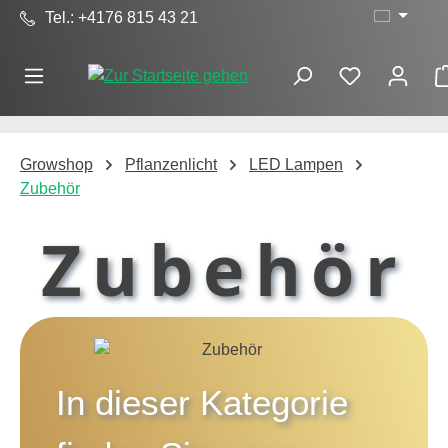
Tel.: +4176 815 43 21
Zum Hauptinhalt springen
Growshop
Pflanzenlicht
LED Lampen
Zubehör
Zubehör
In dieser Kategorie