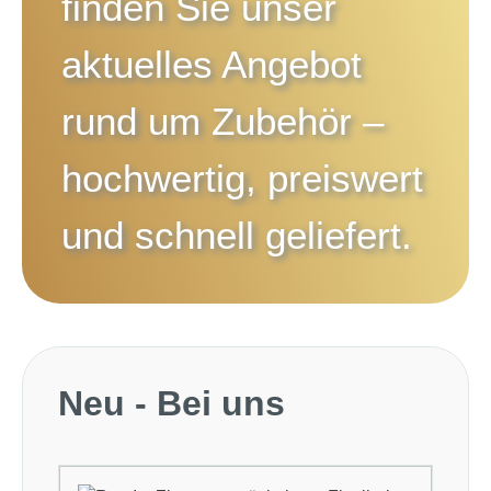
finden Sie unser
aktuelles Angebot
rund um
Zubehör
–
hochwertig, preiswert
und schnell geliefert.
Produktgalerie überspringen
Neu - Bei uns