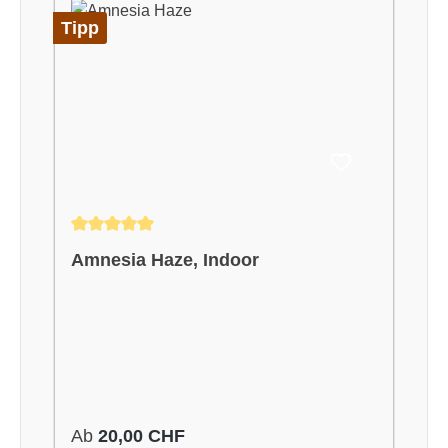
Tipp
Durchschnittliche Bewertung von 5 von 5 Sternen
Amnesia Haze, Indoor
Regulärer Preis:
Ab
20,00 CHF