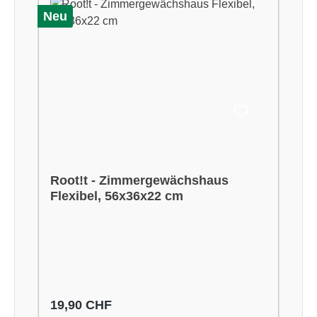
Neu
Root!t - Zimmergewächshaus
Flexibel, 56x36x22 cm
Regulärer Preis:
19,90 CHF