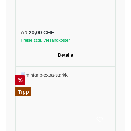
Regulärer Preis:
Ab
20,00 CHF
Preise zzgl. Versandkosten
Details
Rabatt
%
Tipp