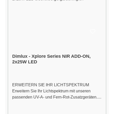
Dimlux - Xplore Series NIR ADD-ON,
2x25W LED
ERWEITERN SIE IHR LICHTSPEKTRUM
Erweitern Sie Ihr Lichtspektrum mit unseren
passenden UV-A- und Fern-Rot-Zusatzgeräten.
Es gibt sie in 3 verschiedenen Versionen UV-A,
NIR oder UV-A+NIR, die innerhalb eines Setups