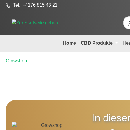
Tel.: +4176 815 43 21
m Hauptinhalt springen
Zur Suche springen
Zur Hauptnavigation springen
Home
CBD Produkte
He
Growshop
In diese