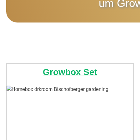
um
Gro
Growbox Set