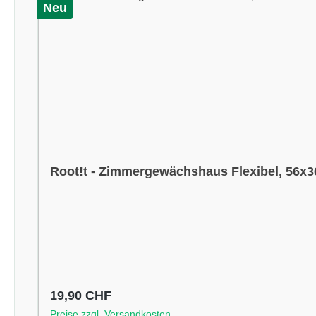
Neu
Root!t - Zimmergewächshaus Flexibel, 56x
Regulärer Preis:
19,90 CHF
Preise zzgl. Versandkosten