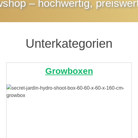
wshop
– hochwertig, preiswert
Unterkategorien
Growboxen