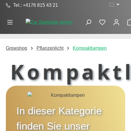
Tel.: +4176 815 43 21
Zum Hauptinhalt springen
Growshop
Pflanzenlicht
Kompaktlampen
Kompakt
In dieser Kategorie
finden Sie unser