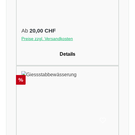
Regulärer Preis:
Ab
20,00 CHF
Preise zzgl. Versandkosten
Details
Rabatt
%