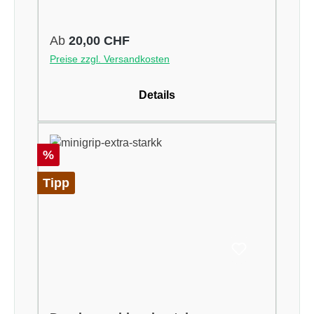
Regulärer Preis:
Ab
20,00 CHF
Preise zzgl. Versandkosten
Details
Rabatt
%
Tipp