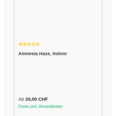
Durchschnittliche Bewertung von 5 von 5 Sternen
Amnesia Haze, Indoor
Regulärer Preis:
Ab
20,00 CHF
Preise zzgl. Versandkosten