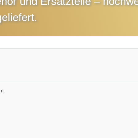
hör und Ersatzteile
– hochwer
eliefert.