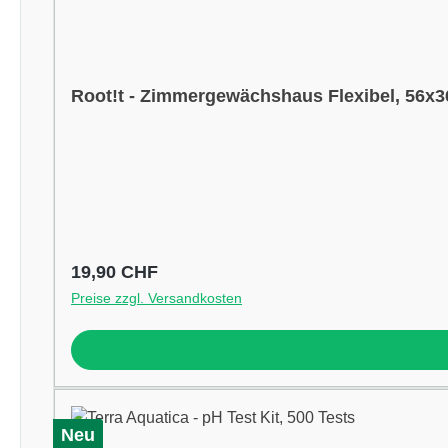
Root!t - Zimmergewächshaus Flexibel, 56x
Regulärer Preis:
19,90 CHF
Preise zzgl. Versandkosten
Neu