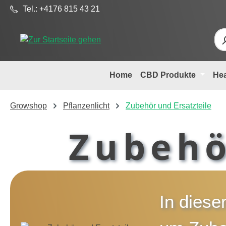
Tel.: +4176 815 43 21
m Hauptinhalt springen
Zur Suche springen
Zur Hauptnavigation springen
Home
CBD Produkte
He
Growshop
Pflanzenlicht
Zubehör und Ersatzteile
Zubehö
In diese