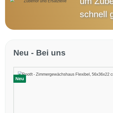
um
Zube
schnell g
Produktgalerie überspringen
Neu - Bei uns
Neu