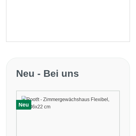
Produktgalerie überspringen
Neu - Bei uns
Neu