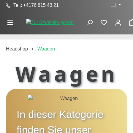
Tel.: +4176 815 43 21
Zum Hauptinhalt springen
Headshop
Waagen
Waagen
In dieser Kategorie
finden Sie unser