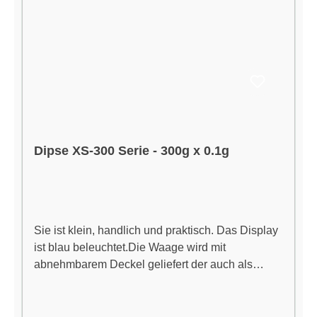
Dipse XS-300 Serie - 300g x 0.1g
Sie ist klein, handlich und praktisch. Das Display
ist blau beleuchtet.Die Waage wird mit
abnehmbarem Deckel geliefert der auch als
Wiegeschale benutzt werden kann.Der absolute
Hammerpreis!!Eigenschaften:Teilung:
0,1Messbereich: 300 GrammBatterie: 2xAAA (im