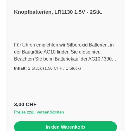
Knopfbatterien, LR1130 1.5V - 2Stk.
Für Uhren empfehlen wir Silberoxid Batterien, in
der Baugröße AG10 finden Sie diese hier.
Beachten Sie beim Batteriekauf der AG10 / 390
auch das Silberoxid Batterien eine höhere
Inhalt:
2 Stück
(1,50 CHF / 1 Stück)
Spannung haben. Dies ist zu beachten, da
manche empfindliche Geräte, die eine
gleichmäßige Spannung benötigen, wie z.b.
hochwertige Uhren und medizinische Geräte. Die
Spannung der höherwertigen Silberoxid Batterien
Regulärer Preis:
3,00 CHF
beträgt 1,55 V.Eigenschaften:IEC Bezeichnung:
Preise zzgl. Versandkosten
LR54 Technologie: Alkaline Spannung: 1,5 V
Kapazität: ohne Angaben
In den Warenkorb