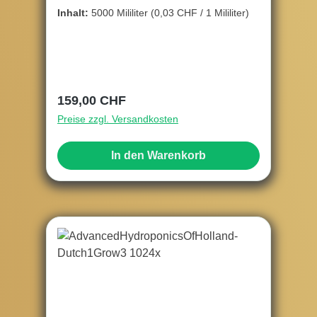
Stimulator, 5ltr.
Inhalt:
5000 Mililiter
(0,03 CHF / 1 Mililiter)
Regulärer Preis:
159,00 CHF
Preise zzgl. Versandkosten
In den Warenkorb