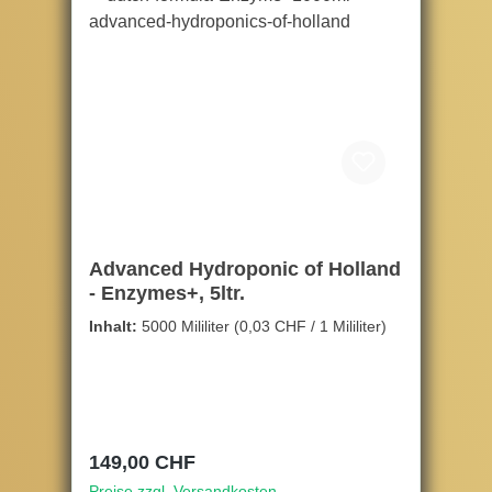
Advanced Hydroponic of Holland
- Enzymes+, 5ltr.
Inhalt:
5000 Mililiter
(0,03 CHF / 1 Mililiter)
Regulärer Preis:
149,00 CHF
Preise zzgl. Versandkosten