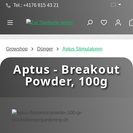
Tel.: +4176 815 43 21
Zum Hauptinhalt springen
Growshop
Dünger
Aptus Stimulatoren
Aptus - Breakout
Powder, 100g
Bildergalerie überspringen