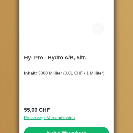
Hy- Pro - Hydro A/B, 5ltr.
Inhalt:
5000 Mililiter
(0,01 CHF / 1 Mililiter)
Regulärer Preis:
55,00 CHF
Preise zzgl. Versandkosten
In den Warenkorb