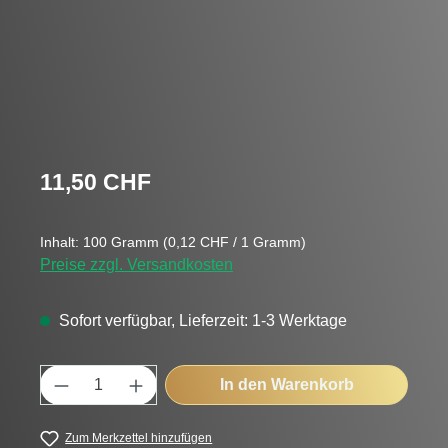
Regulärer Preis:
11,50 CHF
Inhalt:
100 Gramm
(0,12 CHF / 1 Gramm)
Preise zzgl. Versandkosten
Sofort verfügbar, Lieferzeit: 1-3 Werktage
Produkt Anzahl: Gib den gewünschten Wert
In den Warenkorb
Zum Merkzettel hinzufügen