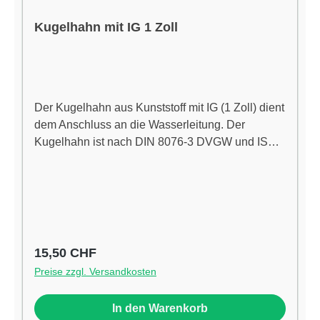
Kugelhahn mit IG 1 Zoll
Der Kugelhahn aus Kunststoff mit IG (1 Zoll) dient
dem Anschluss an die Wasserleitung. Der
Kugelhahn ist nach DIN 8076-3 DVGW und ISO
14236 geprüft und druckbeständig bis 16 bar (bei
20 °C).
Regulärer Preis:
15,50 CHF
Preise zzgl. Versandkosten
In den Warenkorb