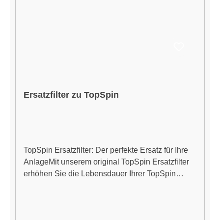
Lebensdauer und minimales Ausfallrisiko
Einfache Installation und Manipulation Vielseitig
einsetzbar in Gartenschläuchen und
Bewässerungssystemen
Ersatzfilter zu TopSpin
TopSpin Ersatzfilter: Der perfekte Ersatz für Ihre
AnlageMit unserem original TopSpin Ersatzfilter
erhöhen Sie die Lebensdauer Ihrer TopSpin
Sauerstoffanlage. Unser Filter ist speziell für die
TopSpin-Marke entwickelt und bietet eine
optimale Performance.Langlebig, zuverlässig und