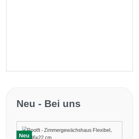
Produktgalerie überspringen
Neu - Bei uns
Neu