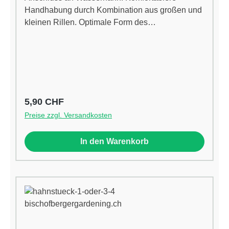
Handhabung durch Kombination aus großen und
kleinen Rillen. Optimale Form des
Hahnverbinders. Ermöglicht eine einfache,
problemlose Benutzung ohne
Werkzeug.Eigenschaften:Material: KunststoffSchl
auch-Anschluss: 30,3 mm (1") IG, Steckkupplung
Regulärer Preis:
5,90 CHF
Preise zzgl. Versandkosten
In den Warenkorb