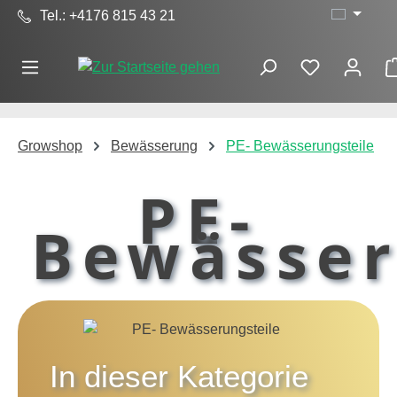
Tel.: +4176 815 43 21
Zum Hauptinhalt springen
Growshop
Bewässerung
PE- Bewässerungsteile
PE-
Bewässer
In dieser Kategorie