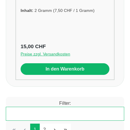
Inhalt:
2 Gramm
(7,50 CHF / 1 Gramm)
Regulärer Preis:
15,00 CHF
Preise zzgl. Versandkosten
In den Warenkorb
Filter:
Produkte filtern
Seite
Seite
1
2