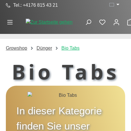
Tel.: +4176 815 43 21
Zum Hauptinhalt springen
Growshop
Dünger
Bio Tabs
Bio Tabs
In dieser Kategorie
finden Sie unser