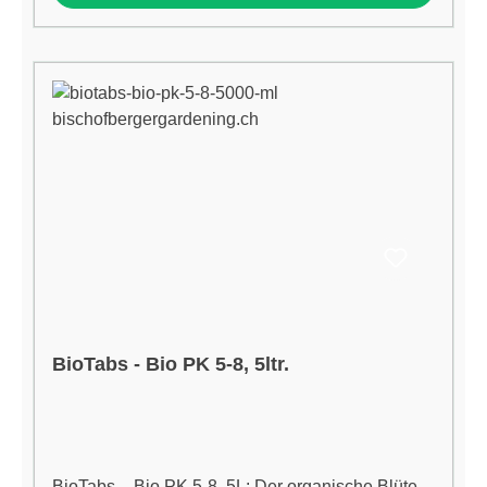
Steigert Ertrag, Harzproduktion und Geschmack
Vielfältige Anwendung: Ideal für Erde, Kokos und
Bio-Substrate, für Handgießung geeignet Zusätze
aus der Natur: Meeresalgen, Vitamine,
Huminsäuren & Phytohormone für gesunde
Pflanzen Einfach ab der 2. Blütewoche 1–3 ml
pro Liter Gießwasser anwenden. Perfekt
kombinierbar mit weiteren BioTabs-Produkten für
ein ganzheitliches Bio-Grow-Konzept. Jetzt
BioTabs Bio PK 5-8, 1L online bestellen und
deinen Pflanzen den Bio-Turbo verleihen!
BioTabs - Bio PK 5-8, 5ltr.
BioTabs – Bio PK 5-8, 5L: Der organische Blüte-