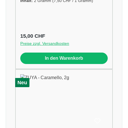
Inhalt:
2 Gramm
(7,50 CHF / 1 Gramm)
Regulärer Preis:
15,00 CHF
Preise zzgl. Versandkosten
In den Warenkorb
Neu