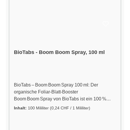
pro Liter Gießwasser anwenden. Perfekt
kombinierbar mit weiteren BioTabs-Produkten für
ein ganzheitliches Bio-Grow-Konzept. Jetzt
BioTabs Bio PK 5-8, 5L online bestellen und
deinen Pflanzen den Bio-Turbo verleihen!
BioTabs - Boom Boom Spray, 100 ml
BioTabs – Boom Boom Spray 100 ml: Der
organische Foliar-Blatt-Booster
Boom Boom Spray von BioTabs ist ein 100 %
organischer, veganer Blatt-Spray-Booster mit
Inhalt:
100 Mililiter
(0,24 CHF / 1 Mililiter)
natürlichen Aminosäuren, Peptiden,
Kohlenhydraten und Mineralien. Entwickelt für
schnelle und effiziente Wirkung – ideal zum