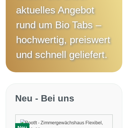
aktuelles Angebot
rund um
Bio Tabs
–
hochwertig, preiswert
und schnell geliefert.
Produktgalerie überspringen
Neu - Bei uns
Neu