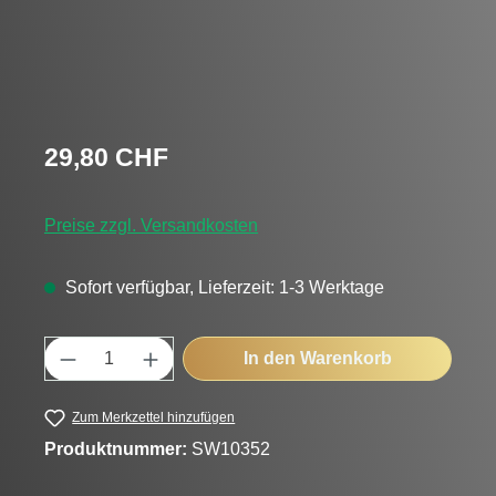
Regulärer Preis:
29,80 CHF
Preise zzgl. Versandkosten
Sofort verfügbar, Lieferzeit: 1-3 Werktage
Produkt Anzahl: Gib den gewünschten Wert
In den Warenkorb
Zum Merkzettel hinzufügen
Produktnummer:
SW10352