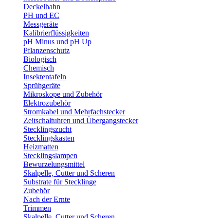
Deckelhahn
PH und EC
Messgeräte
Kalibrierflüssigkeiten
pH Minus und pH Up
Pflanzenschutz
Biologisch
Chemisch
Insektentafeln
Sprühgeräte
Mikroskope und Zubehör
Elektrozubehör
Stromkabel und Mehrfachstecker
Zeitschaltuhren und Übergangstecker
Stecklingszucht
Stecklingskasten
Heizmatten
Stecklingslampen
Bewurzelungsmittel
Skalpelle, Cutter und Scheren
Substrate für Stecklinge
Zubehör
Nach der Ernte
Trimmen
Skalpelle, Cutter und Scheren