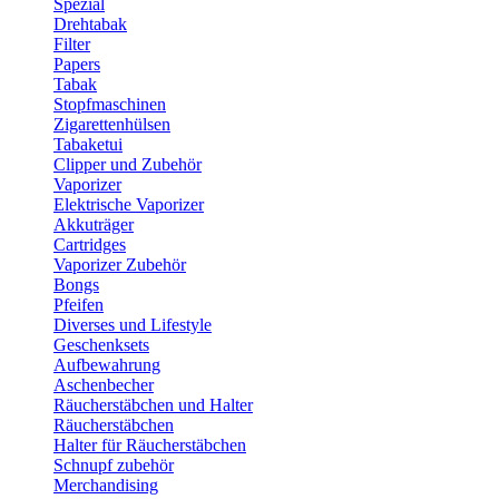
Spezial
Drehtabak
Filter
Papers
Tabak
Stopfmaschinen
Zigarettenhülsen
Tabaketui
Clipper und Zubehör
Vaporizer
Elektrische Vaporizer
Akkuträger
Cartridges
Vaporizer Zubehör
Bongs
Pfeifen
Diverses und Lifestyle
Geschenksets
Aufbewahrung
Aschenbecher
Räucherstäbchen und Halter
Räucherstäbchen
Halter für Räucherstäbchen
Schnupf zubehör
Merchandising