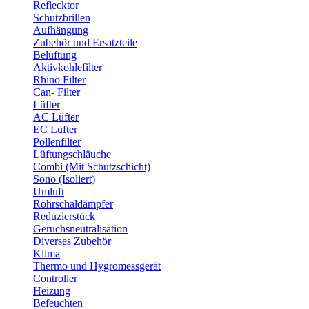
Reflecktor
Schutzbrillen
Aufhängung
Zubehör und Ersatzteile
Belüftung
Aktivkohlefilter
Rhino Filter
Can- Filter
Lüfter
AC Lüfter
EC Lüfter
Pollenfilter
Lüftungschläuche
Combi (Mit Schutzschicht)
Sono (Isoliert)
Umluft
Rohrschaldämpfer
Reduzierstück
Geruchsneutralisation
Diverses Zubehör
Klima
Thermo und Hygromessgerät
Controller
Heizung
Befeuchten