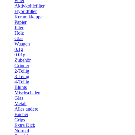
Filter
Aktivkohlefilter
Hybridfilter
Keramikkappe
Papier
Jilter
Holz
Glas
Waagen
0.1g
0.01g
Zubehör
Grinder
2-Teilig
3-Teilig
4-Teilig +
Blunts
Mischschalen
Glas
Metall
Alles andere
Bücher
Grips
Extra Dick
Normal