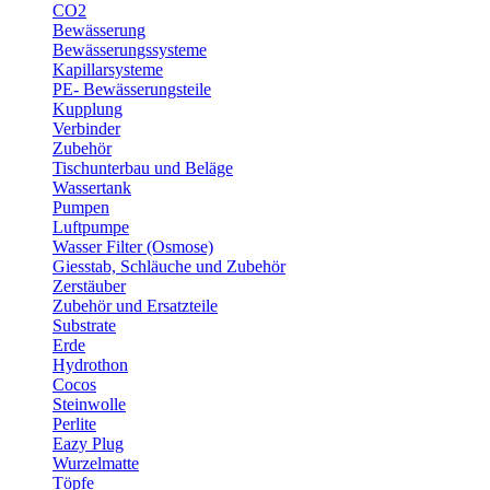
CO2
Bewässerung
Bewässerungssysteme
Kapillarsysteme
PE- Bewässerungsteile
Kupplung
Verbinder
Zubehör
Tischunterbau und Beläge
Wassertank
Pumpen
Luftpumpe
Wasser Filter (Osmose)
Giesstab, Schläuche und Zubehör
Zerstäuber
Zubehör und Ersatzteile
Substrate
Erde
Hydrothon
Cocos
Steinwolle
Perlite
Eazy Plug
Wurzelmatte
Töpfe