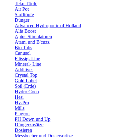
Teku Töpfe
Air Pot
Stofftöpfe
Dünger
Advanced Hydroponic of Holland
Alfa Boost
Aptus Stimulatoren
Atami und B'cuzz
Bio Tabs
Canusol
Flüssig- Line
Mineral- Line
Additives
Crystal Top
Gold Label
Soil (Erde)
Hydro Coco
Hesi
Hy-Pro
Mills
Plagron
PH Down und Up
Düngerzusätze
Dosieren
Messbecher und Dosierspritze