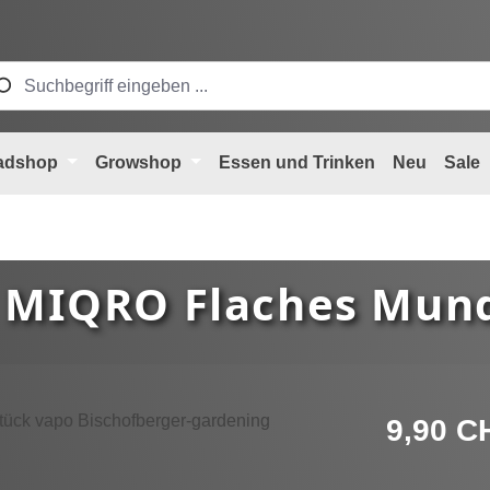
adshop
Growshop
Essen und Trinken
Neu
Sale
 MIQRO Flaches Mun
Regulärer Pre
9,90 C