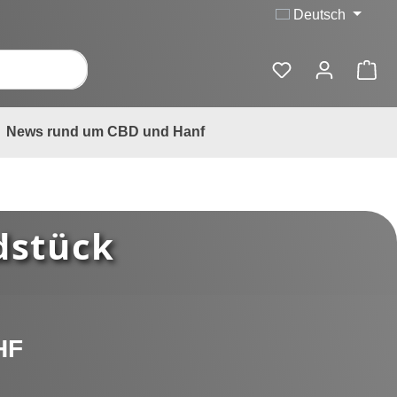
Deutsch
News rund um CBD und Hanf
dstück
is:
HF