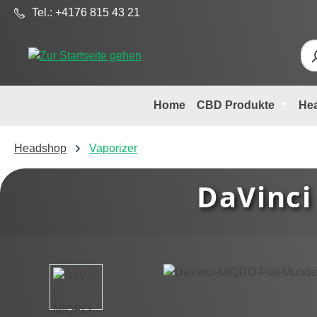
Tel.: +4176 815 43 21
m Hauptinhalt springen
Zur Suche springen
Zur Hauptnavigation springen
Home
CBD Produkte
He
Headshop
Vaporizer
DaVinci
Bildergalerie überspringen