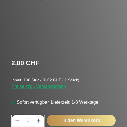
Regulärer Preis:
2,00 CHF
Inhalt:
100 Stück
(0,02 CHF / 1 Stück)
Preise zzgl. Versandkosten
Sofort verfügbar, Lieferzeit: 1-3 Werktage
Produkt Anzahl: Gib den gewünschten Wert
In den Warenkorb