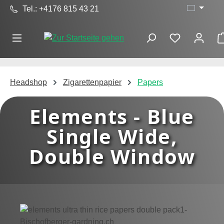
Tel.: +4176 815 43 21
Zum Hauptinhalt springen
Headshop
Zigarettenpapier
Papers
Elements - Blue
Single Wide,
Double Window
Bildergalerie überspringen