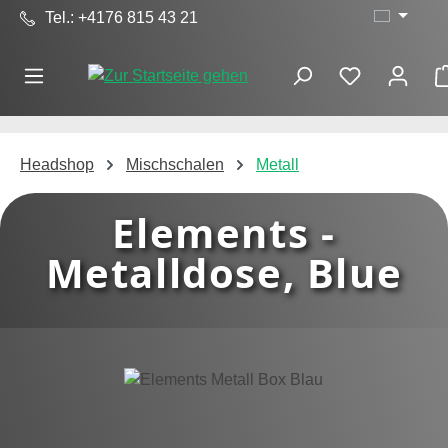
Tel.: +4176 815 43 21
Zum Hauptinhalt springen
Headshop
Mischschalen
Metall
Elements -
Metalldose, Blue
Bildergalerie überspringen