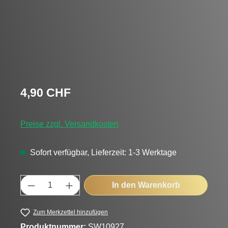
Regulärer Preis:
4,90 CHF
Preise zzgl. Versandkosten
Sofort verfügbar, Lieferzeit: 1-3 Werktage
Produkt Anzahl: Gib den gewünschten Wert
In den Warenkorb
Zum Merkzettel hinzufügen
Produktnummer:
SW10927