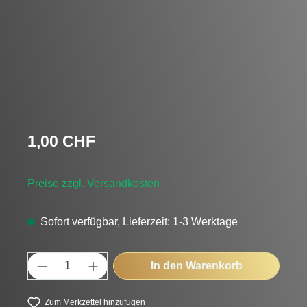
Regulärer Preis:
1,00 CHF
Preise zzgl. Versandkosten
Sofort verfügbar, Lieferzeit: 1-3 Werktage
Produkt Anzahl: Gib den gewünschten Wert
In den Warenkorb
Zum Merkzettel hinzufügen