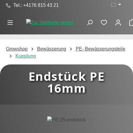
Tel.: +4176 815 43 21
Zum Hauptinhalt springen
Growshop
Bewässerung
PE- Bewässerungsteile
Kupplung
Endstück PE
16mm
Bildergalerie überspringen