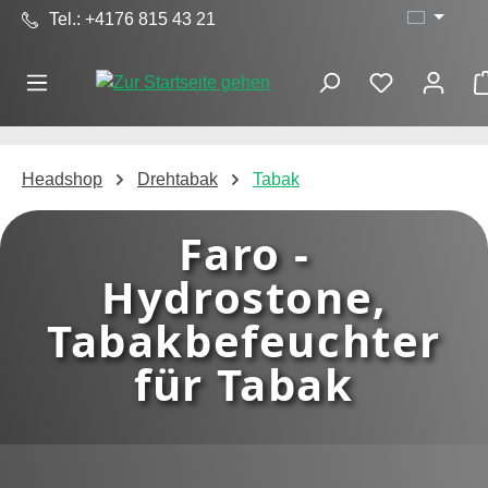
Tel.: +4176 815 43 21
Zum Hauptinhalt springen
Headshop
Drehtabak
Tabak
Faro -
Hydrostone,
Tabakbefeuchter
für Tabak