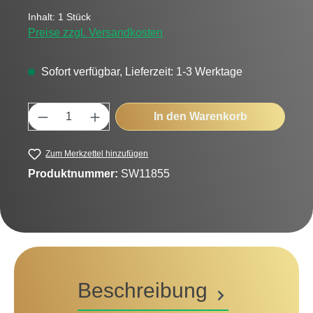
Inhalt:
1 Stück
Preise zzgl. Versandkosten
Sofort verfügbar, Lieferzeit: 1-3 Werktage
Produkt Anzahl: Gib den gewünschten Wert
In den Warenkorb
Zum Merkzettel hinzufügen
Produktnummer:
SW11855
Beschreibung