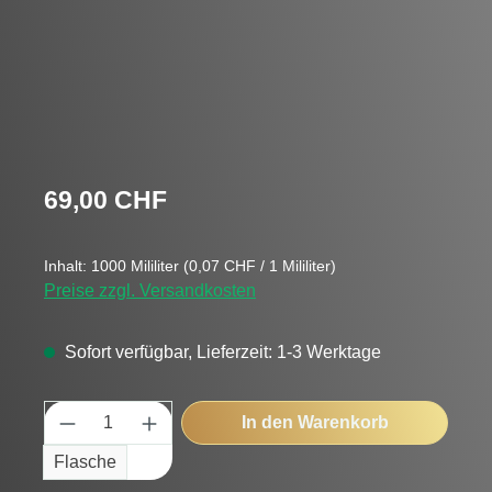
Regulärer Preis:
69,00 CHF
Inhalt:
1000 Mililiter
(0,07 CHF / 1 Mililiter)
Preise zzgl. Versandkosten
Sofort verfügbar, Lieferzeit: 1-3 Werktage
Produkt Anzahl: Gib den gewünschten Wert
In den Warenkorb
Flasche