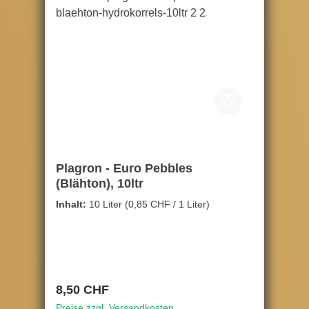
Plagron - Euro Pebbles
(Blähton), 10ltr
Inhalt:
10 Liter
(0,85 CHF / 1 Liter)
Regulärer Preis:
8,50 CHF
Preise zzgl. Versandkosten