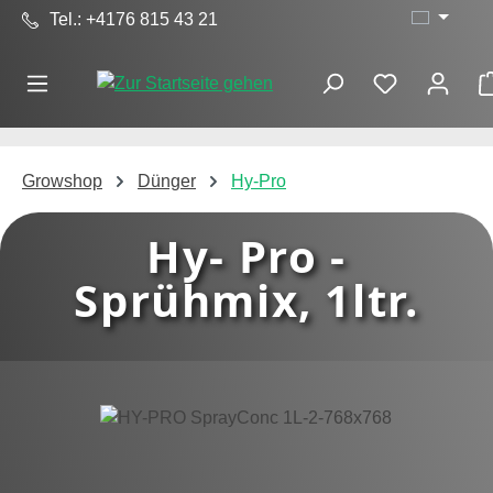
Tel.: +4176 815 43 21
Zum Hauptinhalt springen
Growshop
Dünger
Hy-Pro
Hy- Pro -
Sprühmix, 1ltr.
Bildergalerie überspringen