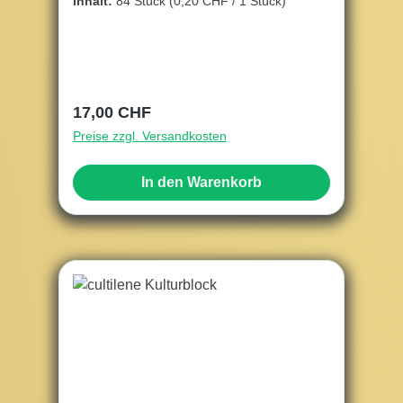
Inhalt:
84 Stück
(0,20 CHF / 1 Stück)
Regulärer Preis:
17,00 CHF
Preise zzgl. Versandkosten
In den Warenkorb