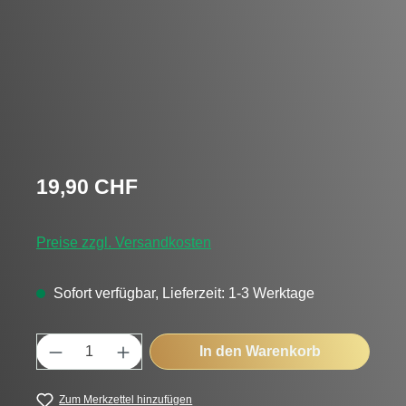
Regulärer Preis:
19,90 CHF
Preise zzgl. Versandkosten
Sofort verfügbar, Lieferzeit: 1-3 Werktage
Produkt Anzahl: Gib den gewünschten Wert
In den Warenkorb
Zum Merkzettel hinzufügen