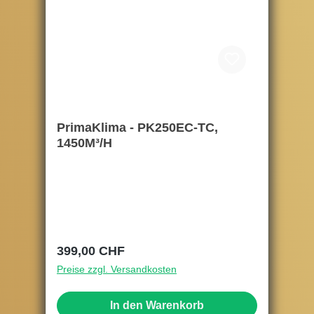
PrimaKlima - PK250EC-TC,
1450M³/H
Regulärer Preis:
399,00 CHF
Preise zzgl. Versandkosten
In den Warenkorb