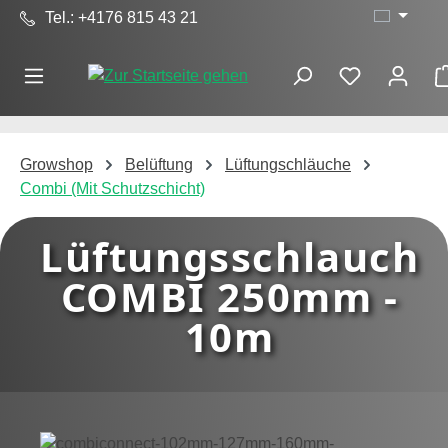
Tel.: +4176 815 43 21
Zum Hauptinhalt springen
Growshop
Belüftung
Lüftungschläuche
Combi (Mit Schutzschicht)
Lüftungsschlauch
COMBI 250mm -
10m
Bildergalerie überspringen