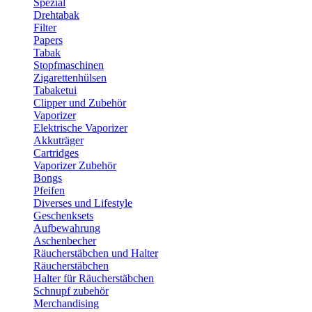
Spezial
Drehtabak
Filter
Papers
Tabak
Stopfmaschinen
Zigarettenhülsen
Tabaketui
Clipper und Zubehör
Vaporizer
Elektrische Vaporizer
Akkuträger
Cartridges
Vaporizer Zubehör
Bongs
Pfeifen
Diverses und Lifestyle
Geschenksets
Aufbewahrung
Aschenbecher
Räucherstäbchen und Halter
Räucherstäbchen
Halter für Räucherstäbchen
Schnupf zubehör
Merchandising