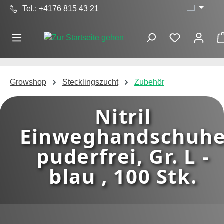
Tel.: +4176 815 43 21
Zum Hauptinhalt springen
Growshop
Stecklingszucht
Zubehör
Nitril
Einweghandschuh
puderfrei, Gr. L -
blau , 100 Stk.