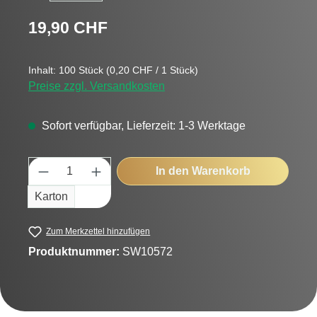
Regulärer Preis:
19,90 CHF
Inhalt:
100 Stück
(0,20 CHF / 1 Stück)
Preise zzgl. Versandkosten
Sofort verfügbar, Lieferzeit: 1-3 Werktage
Produkt Anzahl: Gib den gewünschten Wert
In den Warenkorb
Karton
Zum Merkzettel hinzufügen
Produktnummer:
SW10572