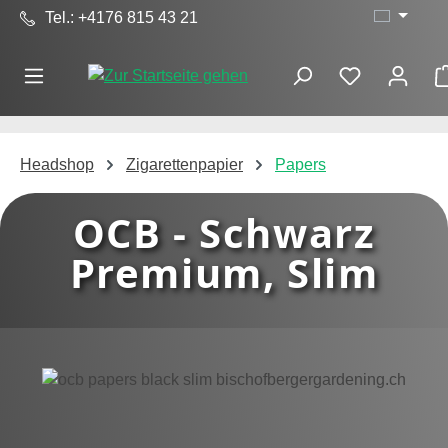
Tel.: +4176 815 43 21
Zum Hauptinhalt springen
Headshop
Zigarettenpapier
Papers
OCB - Schwarz
Premium, Slim
Bildergalerie überspringen