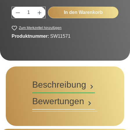
Produkt Anzahl: Gib den gewünschten Wert
In den Warenkorb
Zum Merkzettel hinzufügen
Produktnummer:
SW11571
Beschreibung
Bewertungen