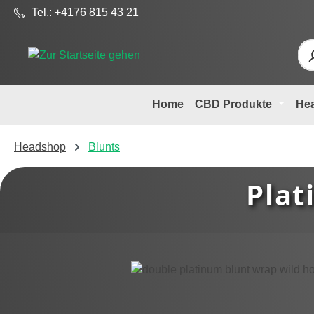
Tel.: +4176 815 43 21
m Hauptinhalt springen
Zur Suche springen
Zur Hauptnavigation springen
Home
CBD Produkte
He
Headshop
Blunts
Plat
Bildergalerie überspringen