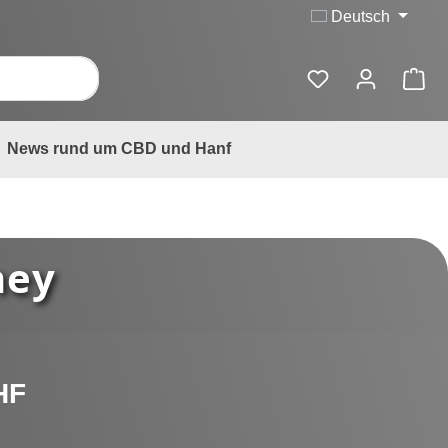
Deutsch
News rund um CBD und Hanf
ney
is:
HF