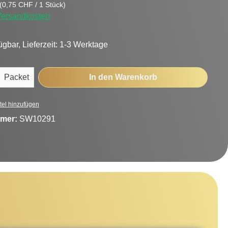
(0,75 CHF / 1 Stück)
 Versandkosten
ügbar, Lieferzeit: 1-3 Werktage
Anzahl: Gib den gewünschten Wert ein oder
Packet
In den Warenkorb
tel hinzufügen
mer:
SW10291