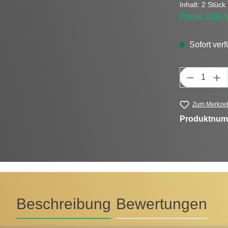
Inhalt:
2 Stück
Preise zzgl.
Sofort verf
Produkt 
Zum Merkzet
Produktnum
Beschreibung
Bewertungen