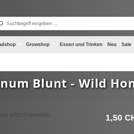
adshop
Growshop
Essen und Trinken
Neu
Sale
inum Blunt - Wild Ho
Regulärer Pre
1,50 C