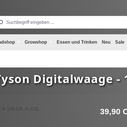
adshop
Growshop
Essen und Trinken
Neu
Sale
Tyson Digitalwaage - 
Regulärer Pre
39,90 