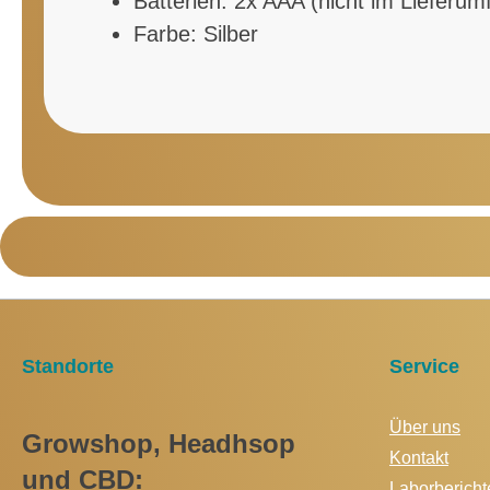
Batterien
: 2x AAA (nicht im Lieferum
Farbe: Silber
Standorte
Service
Über uns
Growshop, Headhsop
Kontakt
und CBD:
Laborbericht