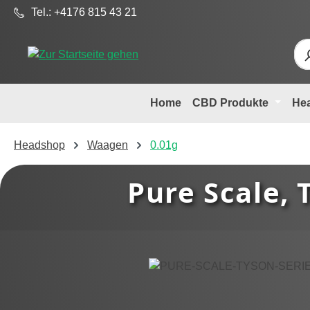
Tel.: +4176 815 43 21
m Hauptinhalt springen
Zur Suche springen
Zur Hauptnavigation springen
Home
CBD Produkte
He
Headshop
Waagen
0.01g
Pure Scale, 
Bildergalerie überspringen