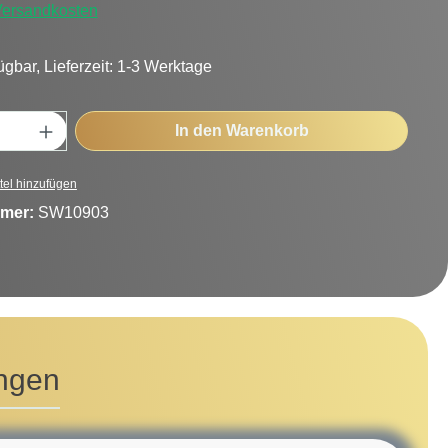
 Versandkosten
ügbar, Lieferzeit: 1-3 Werktage
Anzahl: Gib den gewünschten Wert ein oder
In den Warenkorb
tel hinzufügen
mer:
SW10903
ngen