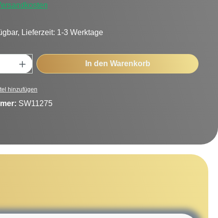
 Versandkosten
ügbar, Lieferzeit: 1-3 Werktage
Anzahl: Gib den gewünschten Wert ein oder
In den Warenkorb
tel hinzufügen
mer:
SW11275