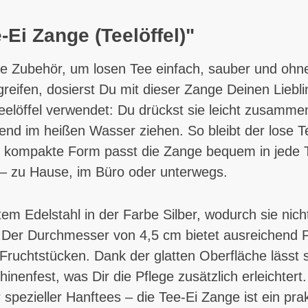
Ei Zange (Teelöffel)"
eale Zubehör, um losen Tee einfach, sauber und ohn
greifen, dosierst Du mit dieser Zange Deinen Liebl
Teelöffel verwendet: Du drückst sie leicht zusamme
end im heißen Wasser ziehen. So bleibt der lose T
e kompakte Form passt die Zange bequem in jede 
h – zu Hause, im Büro oder unterwegs.
tem Edelstahl in der Farbe Silber, wodurch sie nic
t. Der Durchmesser von 4,5 cm bietet ausreichend
n Fruchtstücken. Dank der glatten Oberfläche läss
inenfest, was Dir die Pflege zusätzlich erleichtert
spezieller Hanftees – die Tee-Ei Zange ist ein pra