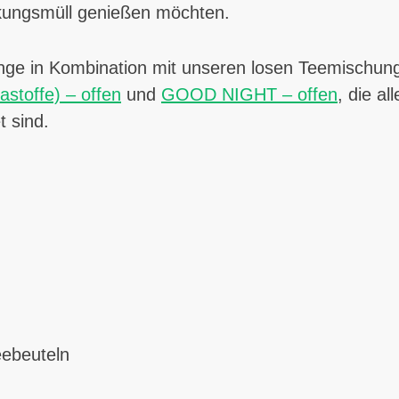
ckungsmüll genießen möchten.
ange in Kombination mit unseren losen Teemischu
stoffe) – offen
und
GOOD NIGHT – offen
, die al
 sind.
eebeuteln