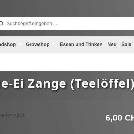
adshop
Growshop
Essen und Trinken
Neu
Sale
e-Ei Zange (Teelöffel
Regulärer Pre
6,00 C