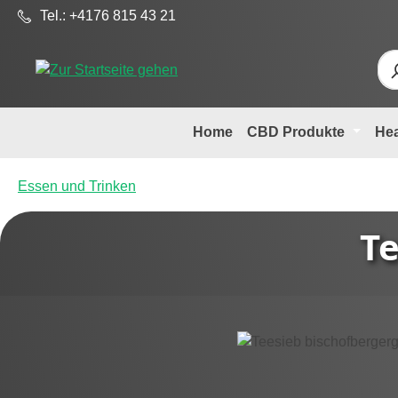
Tel.: +4176 815 43 21
m Hauptinhalt springen
Zur Suche springen
Zur Hauptnavigation springen
Home
CBD Produkte
He
Essen und Trinken
Te
Bildergalerie überspringen