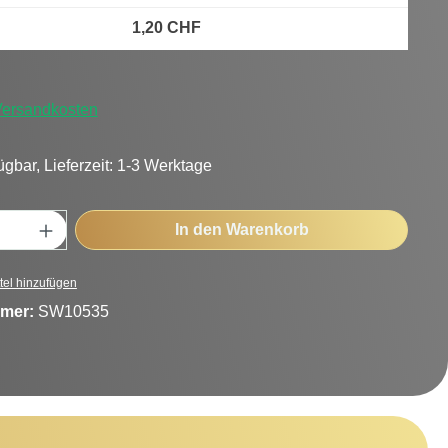
1,20 CHF
 Versandkosten
ügbar, Lieferzeit: 1-3 Werktage
Anzahl: Gib den gewünschten Wert ein oder
In den Warenkorb
tel hinzufügen
mer:
SW10535