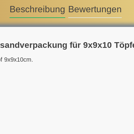
Beschreibung
Bewertungen
rsandverpackung für 9x9x10 Töpf
opf 9x9x10cm.