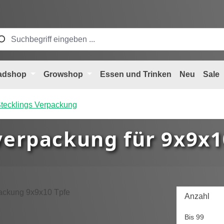
adshop
Growshop
Essen und Trinken
Neu
Sale
tecklings Verpackung
erpackung für 9x9x1
Anzahl
Bis
99