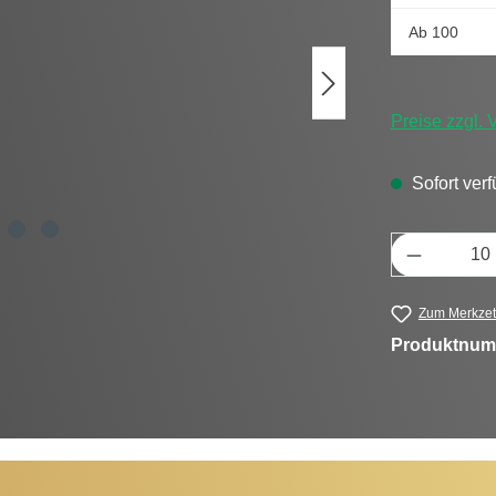
Ab
100
Preise zzgl.
Sofort verf
Produkt 
Zum Merkzet
Produktnum