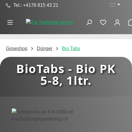
Tel.: +4176 815 43 21
Zum Hauptinhalt springen
Growshop
Dünger
Bio Tabs
BioTabs - Bio PK
5-8, 1ltr.
Bildergalerie überspringen