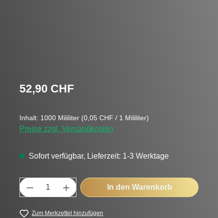
Regulärer Preis:
52,90 CHF
Inhalt:
1000 Mililiter
(0,05 CHF / 1 Mililiter)
Preise zzgl. Versandkosten
Sofort verfügbar, Lieferzeit: 1-3 Werktage
Produkt Anzahl: Gib den gewünschten Wert
In den Warenkorb
Zum Merkzettel hinzufügen