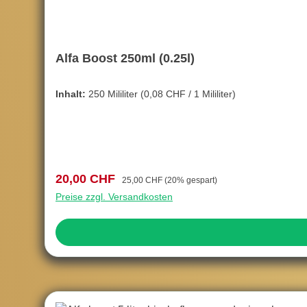
Alfa Boost 250ml (0.25l)
Inhalt:
250 Mililiter
(0,08 CHF / 1 Mililiter)
Verkaufspreis:
Regulärer Preis:
20,00 CHF
25,00 CHF
(20% gespart)
Preise zzgl. Versandkosten