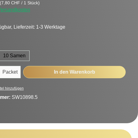
(7,80 CHF / 1 Stück)
 Versandkosten
ügbar, Lieferzeit: 1-3 Werktage
hlen
10 Samen
Anzahl: Gib den gewünschten Wert ein oder
Packet
In den Warenkorb
tel hinzufügen
mer:
SW10898.5