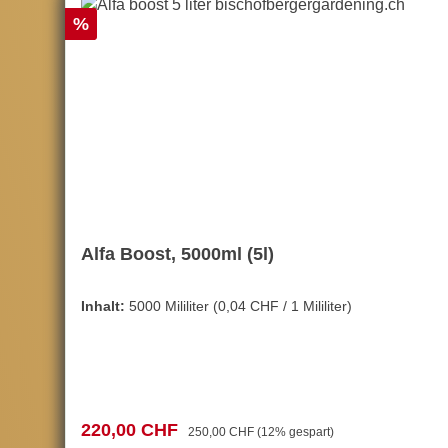
Rabatt
%
Alfa Boost, 5000ml (5l)
Inhalt:
5000 Mililiter
(0,04 CHF / 1 Mililiter)
Verkaufspreis:
Regulärer Preis:
220,00 CHF
250,00 CHF
(12% gespart)