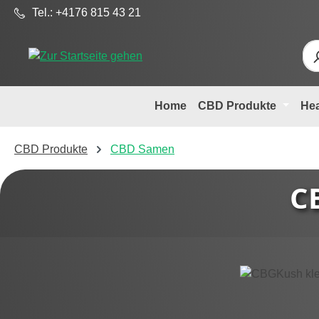
Tel.: +4176 815 43 21
m Hauptinhalt springen
Zur Suche springen
Zur Hauptnavigation springen
Home
CBD Produkte
He
CBD Produkte
CBD Samen
C
Bildergalerie überspringen