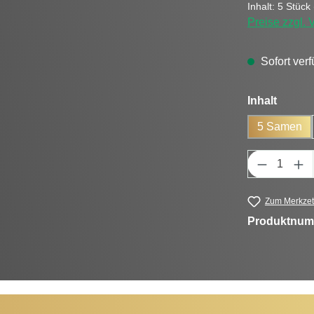
Inhalt:
5 Stück
Preise zzgl.
Sofort verf
auswä
Inhalt
5 Samen
Produkt 
Zum Merkzet
Produktnum