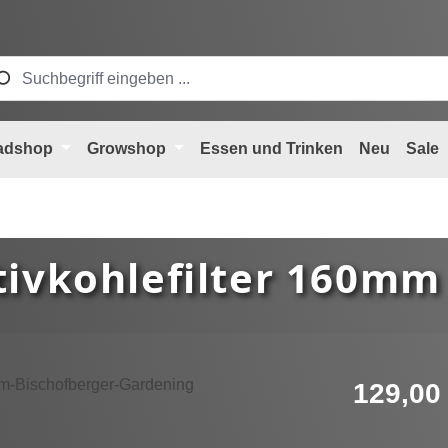
adshop
Growshop
Essen und Trinken
Neu
Sale
tivkohlefilter 160mm
Regulärer Pre
129,00