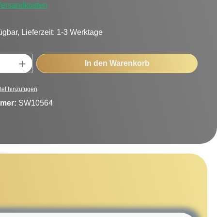
 Versandkosten
ügbar, Lieferzeit: 1-3 Werktage
Anzahl: Gib den gewünschten Wert ein oder
In den Warenkorb
tel hinzufügen
mer:
SW10564