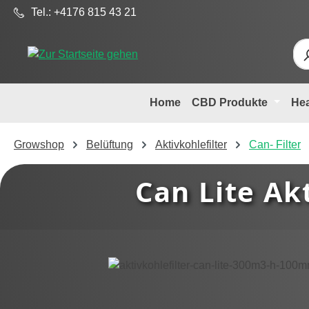
Tel.: +4176 815 43 21
m Hauptinhalt springen
Zur Suche springen
Zur Hauptnavigation springen
Home
CBD Produkte
He
Growshop
Belüftung
Aktivkohlefilter
Can- Filter
Can Lite Ak
Bildergalerie überspringen