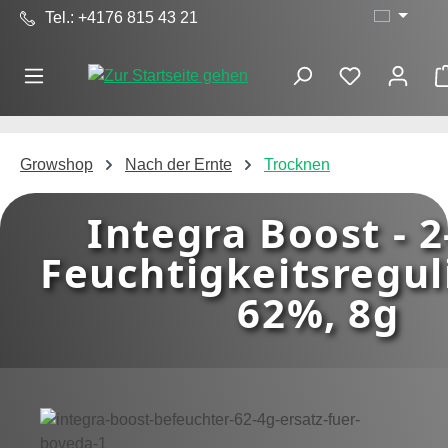
Tel.: +4176 815 43 21
Zum Hauptinhalt springen
Growshop
Nach der Ernte
Trocknen
Integra Boost - 
Feuchtigkeitsregul
62%, 8g
Bildergalerie überspringen