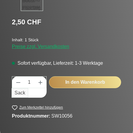
Regulärer Preis:
2,50 CHF
Inhalt:
1 Stück
Preise zzgl. Versandkosten
Sofort verfügbar, Lieferzeit: 1-3 Werktage
Produkt Anzahl: Gib den gewünschten Wert
In den Warenkorb
Sack
Zum Merkzettel hinzufügen
Produktnummer:
SW10056