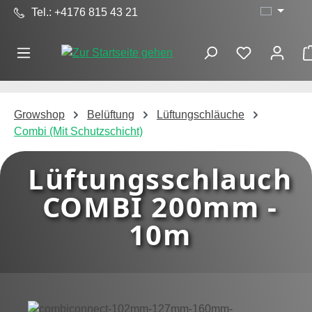
Tel.: +4176 815 43 21
Zum Hauptinhalt springen
Growshop
Belüftung
Lüftungschläuche
Combi (Mit Schutzschicht)
Lüftungsschlauch
COMBI 200mm -
10m
Bildergalerie überspringen