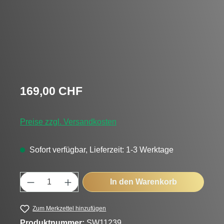
Regulärer Preis:
169,00 CHF
Preise zzgl. Versandkosten
Sofort verfügbar, Lieferzeit: 1-3 Werktage
Produkt Anzahl: Gib den gewünschten Wert
In den Warenkorb
Zum Merkzettel hinzufügen
Produktnummer:
SW11239