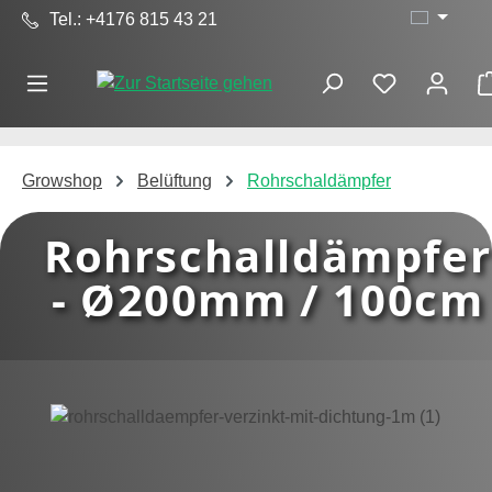
Tel.: +4176 815 43 21
Zum Hauptinhalt springen
Growshop
Belüftung
Rohrschaldämpfer
Rohrschalldämpfer
- Ø200mm / 100cm
Bildergalerie überspringen