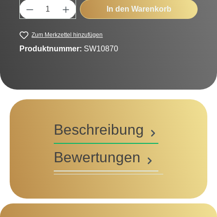
Produkt Anzahl: Gib den gewünschten Wert
In den Warenkorb
Zum Merkzettel hinzufügen
Produktnummer:
SW10870
Beschreibung
Bewertungen