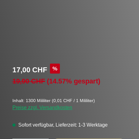
Verkaufspreis:
%
17,00 CHF
Regulärer Preis:
19,90 CHF
(14.57% gespart)
Inhalt:
1300 Mililiter
(0,01 CHF / 1 Mililiter)
Preise zzgl. Versandkosten
Sofort verfügbar, Lieferzeit: 1-3 Werktage