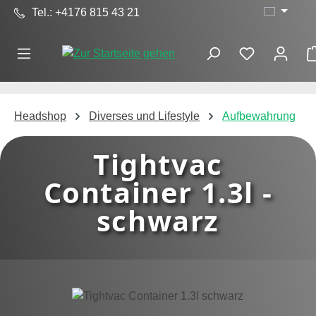
Tel.: +4176 815 43 21
Zum Hauptinhalt springen
Headshop
Diverses und Lifestyle
Aufbewahrung
Tightvac
Container 1.3l -
schwarz
Bildergalerie überspringen