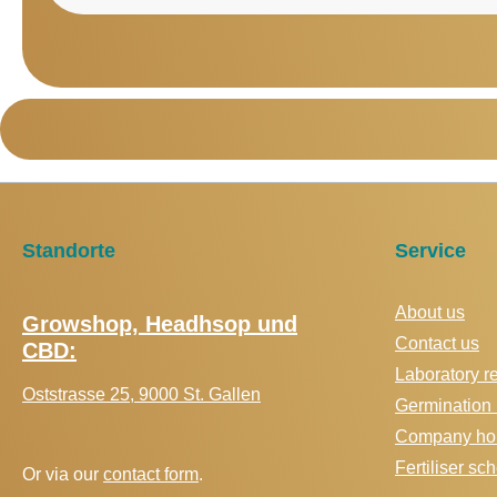
Standorte
Service
About us
Growshop, Headhsop und
Contact us
CBD:
Laboratory r
Oststrasse 25, 9000 St. Gallen
Germination 
Company hol
Fertiliser s
Or via our
contact form
.