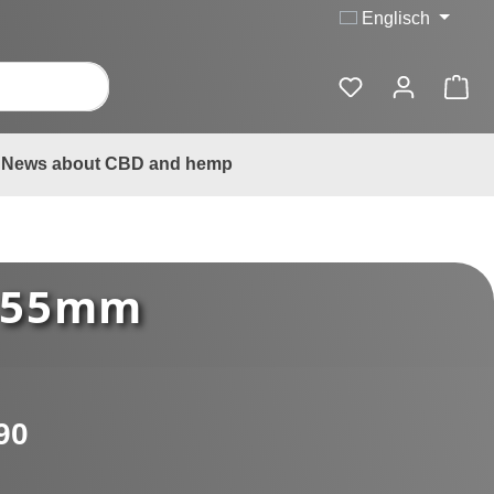
Englisch
News about CBD and hemp
, 55mm
:
90