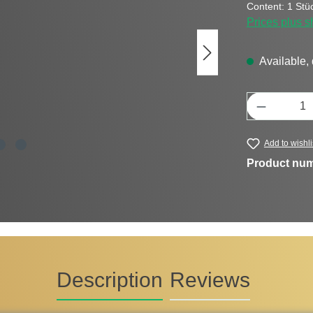
Content:
1 Stü
Prices plus s
Available, 
Product Q
Add to wishli
Product nu
Description
Reviews