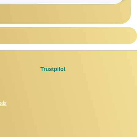
Trustpilot
ods