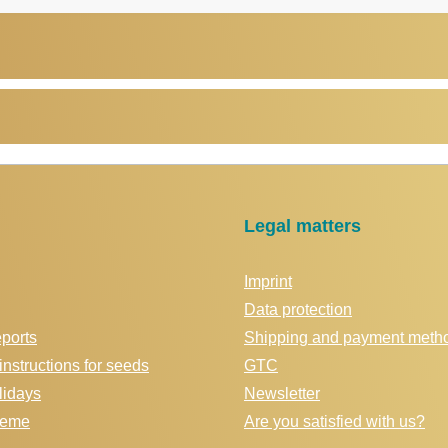
Legal matters
Imprint
Data protection
eports
Shipping and payment meth
instructions for seeds
GTC
idays
Newsletter
cheme
Are you satisfied with us?