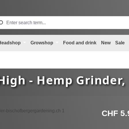
Headshop
Growshop
Food and drink
New
Sale
igh - Hemp Grinder
Regular price
CHF 5.