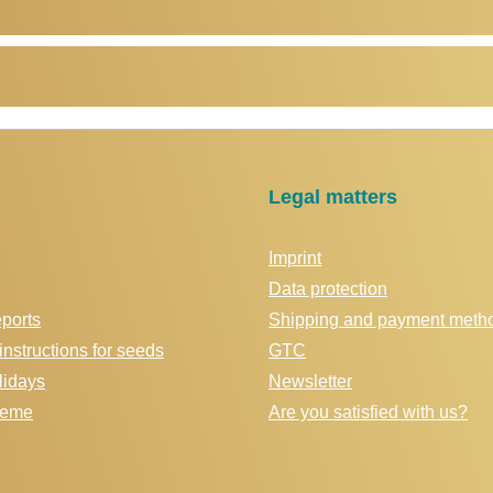
Legal matters
Imprint
Data protection
eports
Shipping and payment meth
instructions for seeds
GTC
idays
Newsletter
cheme
Are you satisfied with us?