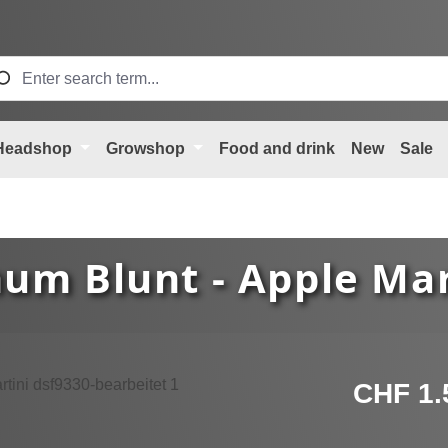
Headshop
Growshop
Food and drink
New
Sale
num Blunt - Apple Mar
Regular price
CHF 1.