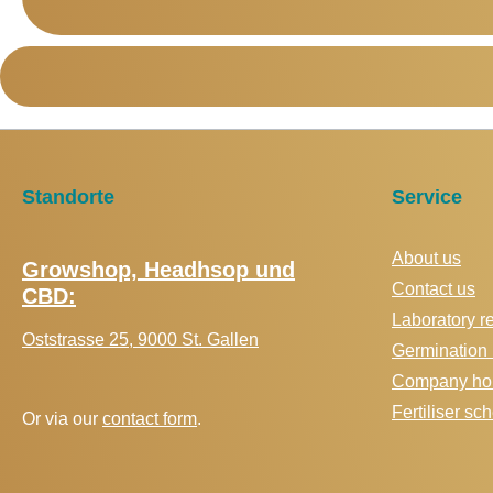
Standorte
Service
About us
Growshop, Headhsop und
Contact us
CBD:
Laboratory r
Oststrasse 25, 9000 St. Gallen
Germination 
Company hol
Fertiliser s
Or via our
contact form
.