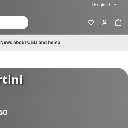
Englisch
News about CBD and hemp
tini
:
50