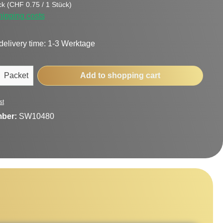
ck
(CHF 0.75 / 1 Stück)
hipping costs
delivery time: 1-3 Werktage
uantity: Enter the desired amount or use t
Packet
Add to shopping cart
st
mber:
SW10480