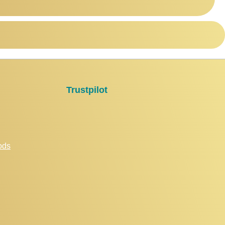
Trustpilot
ods