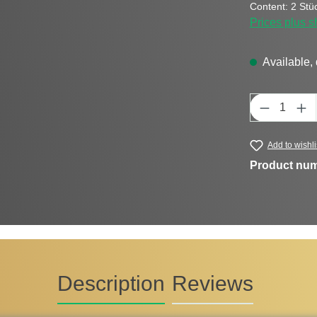
Content:
2 Stü
Prices plus s
Available, 
Product Q
Add to wishli
Product nu
Description
Reviews