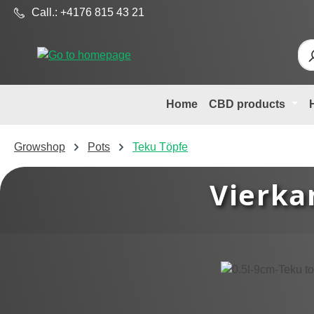
Call.: +4176 815 43 21
p to main content
Skip to search
Skip to main navigation
Home
CBD products
Growshop
Pots
Teku Töpfe
Vierkan
Skip image gallery