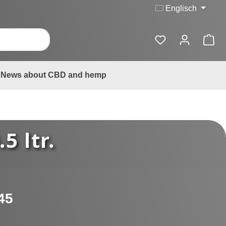
Englisch
News about CBD and hemp
5 ltr.
:
45