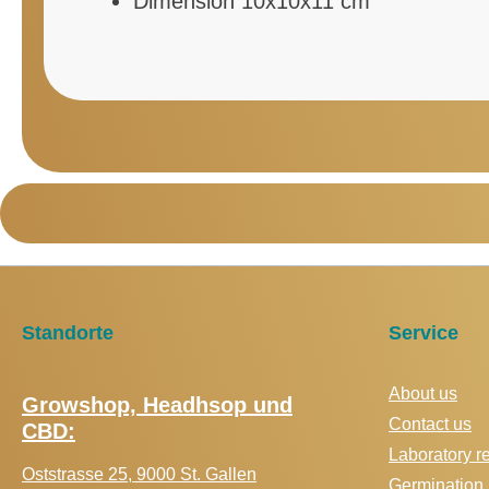
Dimension 10x10x11 cm
Standorte
Service
About us
Growshop, Headhsop und
Contact us
CBD:
Laboratory r
Oststrasse 25, 9000 St. Gallen
Germination 