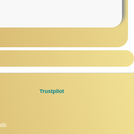
Trustpilot
ods