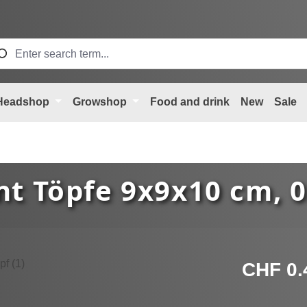
Headshop
Growshop
Food and drink
New
Sale
t Töpfe 9x9x10 cm, 0.
Regular price
CHF 0.