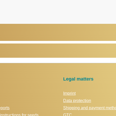
Legal matters
Imprint
Data protection
eports
Shipping and payment meth
instructions for seeds
GTC