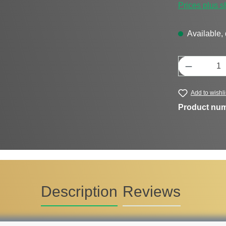
Prices plus s
Available, 
Product Q
Add to wishli
Product nu
Description
Reviews