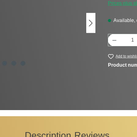
Prices plus s
Available, 
Product Q
Add to wishli
Product nu
Description
Reviews