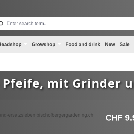
Headshop
Growshop
Food and drink
New
Sale
 Pfeife, mit Grinder 
Regular price
CHF 9.