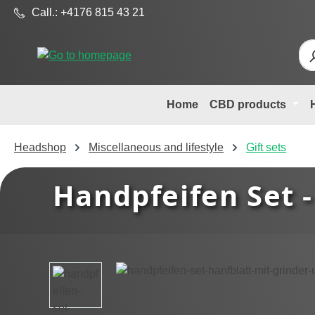
Call.: +4176 815 43 21
p to main content
Skip to search
Skip to main navigation
Home
CBD products
Headshop
Miscellaneous and lifestyle
Gift sets
Handpfeifen Set -
Skip image gallery