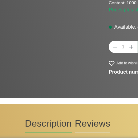
Content:
1000 M
Prices plus s
Available, 
Product Q
Add to wishli
Product nu
Description
Reviews