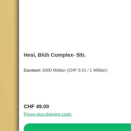
Hesi, Blüh Complex- 5ltr.
Content:
5000 Mililiter
(CHF 0.01 / 1 Mililiter)
Regular price:
CHF 49.00
Prices plus shipping costs