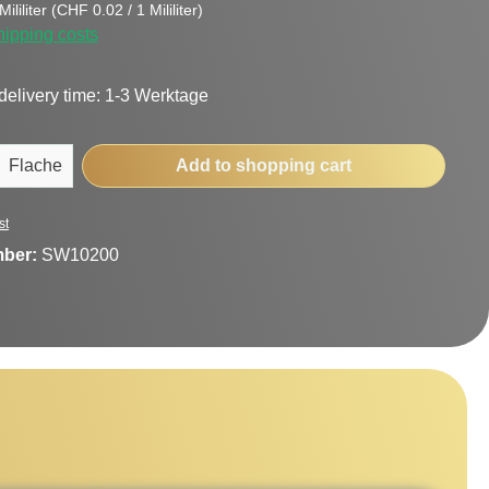
ililiter
(CHF 0.02 / 1 Mililiter)
hipping costs
delivery time: 1-3 Werktage
uantity: Enter the desired amount or use t
Flache
Add to shopping cart
st
mber:
SW10200