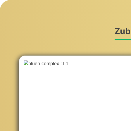
Zub
Skip product gallery