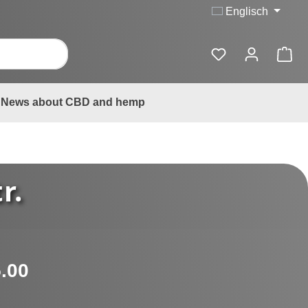
Englisch
News about CBD and hemp
r.
:
.00