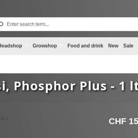
Headshop
Growshop
Food and drink
New
Sale
i, Phosphor Plus - 1 lt
Regular price
CHF 15