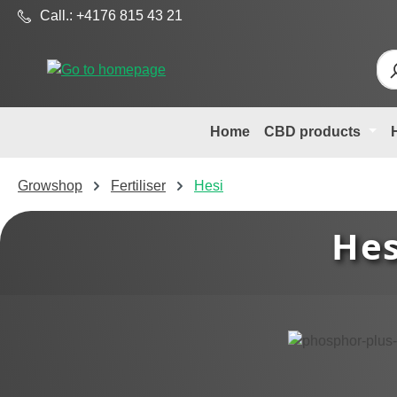
Call.: +4176 815 43 21
p to main content
Skip to search
Skip to main navigation
Home
CBD products
Growshop
Fertiliser
Hesi
Hes
Skip image gallery