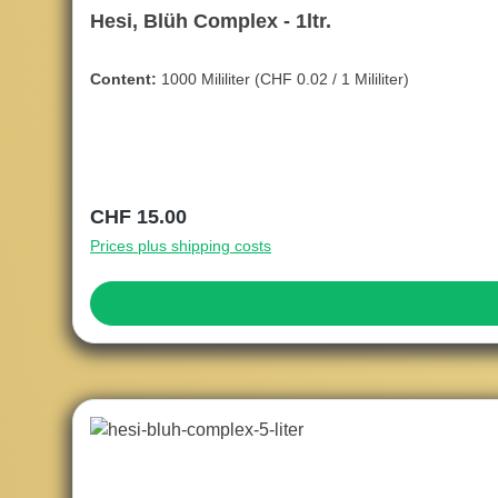
Hesi, Blüh Complex - 1ltr.
Content:
1000 Mililiter
(CHF 0.02 / 1 Mililiter)
Regular price:
CHF 15.00
Prices plus shipping costs